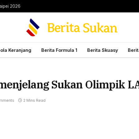
aipei 2026
Bola Keranjang
Berita Formula 1
Berita Skuasy
Beri
menjelang Sukan Olimpik L
mments
2 Mins Read