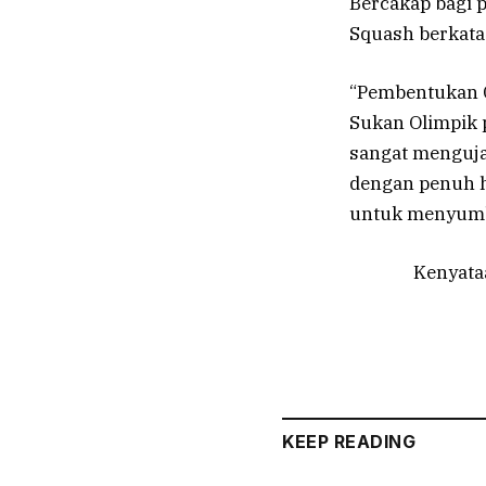
Bercakap bagi 
Squash berkata
“Pembentukan G
Sukan Olimpik 
sangat menguj
dengan penuh h
untuk menyumba
Kenyata
KEEP READING