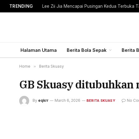
TRENDING
Lee Zii Jia Mencapai Pusingan Kedua Terbuka T
Halaman Utama
Berita Bola Sepak
Berita 
Home
»
Berita Skuasy
GB Skuasy ditubuhkan 
By
eqkrr
March 6, 2026
No Co
BERITA SKUASY