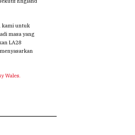
sekutif England
n kami untuk
jadi masa yang
kan LA28
n menyasarkan
y Wales.