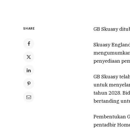
GB Skuasy ditu
SHARE
Skuasy England
mengumumkan p
penyediaan pem
GB Skuasy tela
untuk menyelar
tahun 2028. Bi
bertanding unt
Pembentukan G
pentadbir Home