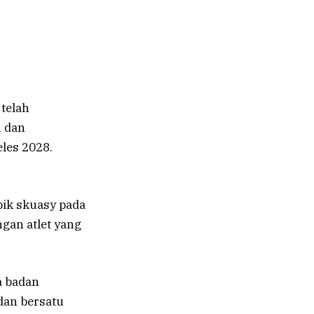
telah
 dan
les 2028.
pik skuasy pada
gan atlet yang
a badan
dan bersatu