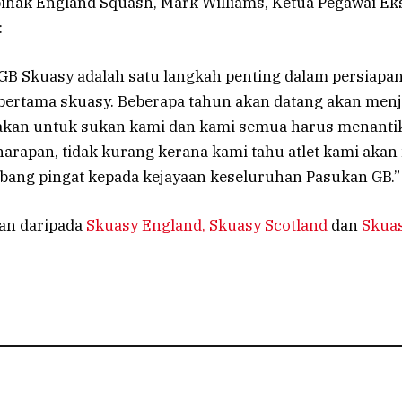
pihak England Squash, Mark Williams, Ketua Pegawai Ek
:
B Skuasy adalah satu langkah penting dalam persiapa
pertama skuasy. Beberapa tahun akan datang akan men
akan untuk sukan kami dan kami semua harus menanti
arapan, tidak kurang kerana kami tahu atlet kami aka
ng pingat kepada kejayaan keseluruhan Pasukan GB.”
an daripada
Skuasy England,
Skuasy Scotland
dan
Skuas