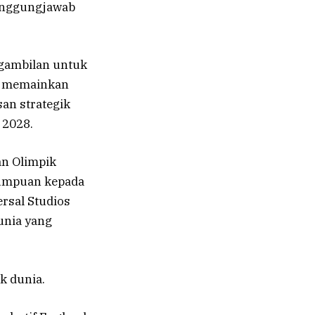
anggungjawab
gambilan untuk
an memainkan
an strategik
 2028.
an Olimpik
 tumpuan kepada
ersal Studios
dunia yang
k dunia.