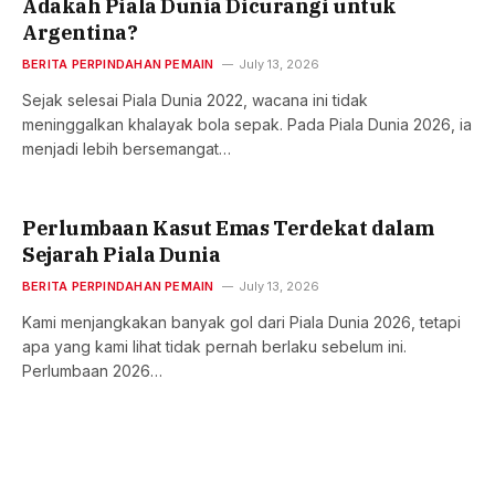
Adakah Piala Dunia Dicurangi untuk
Argentina?
BERITA PERPINDAHAN PEMAIN
July 13, 2026
Sejak selesai Piala Dunia 2022, wacana ini tidak
meninggalkan khalayak bola sepak. Pada Piala Dunia 2026, ia
menjadi lebih bersemangat…
Perlumbaan Kasut Emas Terdekat dalam
Sejarah Piala Dunia
BERITA PERPINDAHAN PEMAIN
July 13, 2026
Kami menjangkakan banyak gol dari Piala Dunia 2026, tetapi
apa yang kami lihat tidak pernah berlaku sebelum ini.
Perlumbaan 2026…