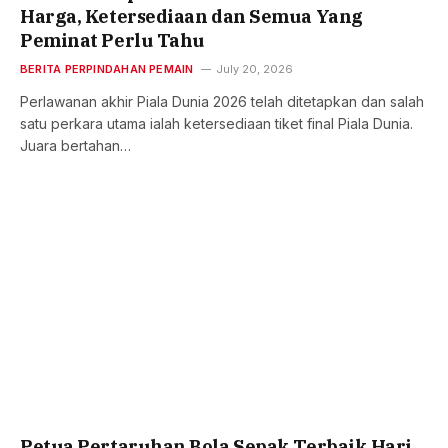
Harga, Ketersediaan dan Semua Yang
Peminat Perlu Tahu
BERITA PERPINDAHAN PEMAIN
July 20, 2026
Perlawanan akhir Piala Dunia 2026 telah ditetapkan dan salah
satu perkara utama ialah ketersediaan tiket final Piala Dunia.
Juara bertahan…
Petua Pertaruhan Bola Sepak Terbaik Hari