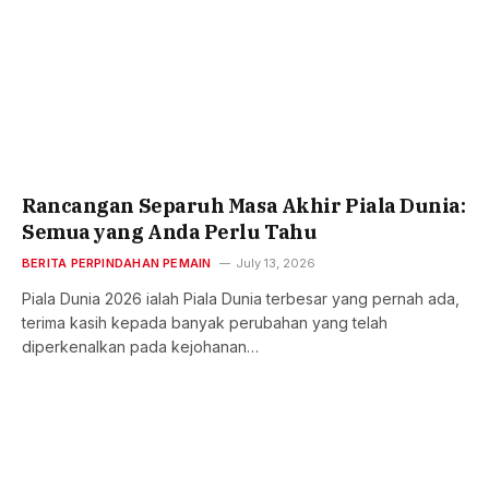
Rancangan Separuh Masa Akhir Piala Dunia:
Semua yang Anda Perlu Tahu
BERITA PERPINDAHAN PEMAIN
July 13, 2026
Piala Dunia 2026 ialah Piala Dunia terbesar yang pernah ada,
terima kasih kepada banyak perubahan yang telah
diperkenalkan pada kejohanan…