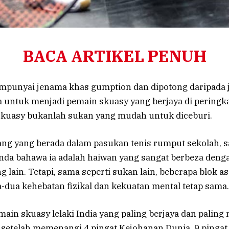
BACA ARTIKEL PENUH
mpunyai jenama khas gumption dan dipotong daripada j
 untuk menjadi pemain skuasy yang berjaya di peringka
. Skuasy bukanlah sukan yang mudah untuk diceburi.
ang yang berada dalam pasukan tenis rumput sekolah, s
da bahawa ia adalah haiwan yang sangat berbeza den
g lain. Tetapi, sama seperti sukan lain, beberapa blok a
dua kehebatan fizikal dan kekuatan mental tetap sama
main skuasy lelaki India yang paling berjaya dan palin
setelah memenangi 4 pingat Kejohanan Dunia, 9 pingat 