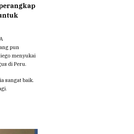
rperangkap
 untuk
SA
rang pun
 Diego menyukai
us di Peru.
a sangat baik.
gi.