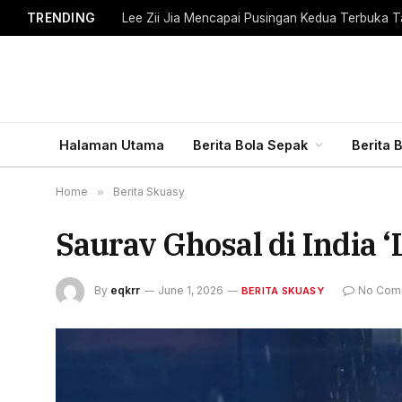
TRENDING
Lee Zii Jia Mencapai Pusingan Kedua Terbuka T
Halaman Utama
Berita Bola Sepak
Berita 
Home
»
Berita Skuasy
Saurav Ghosal di India 
By
eqkrr
June 1, 2026
No Com
BERITA SKUASY