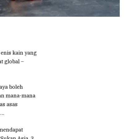
enis kain yang
t global –
aya boleh
gan mana-mana
sas asas
….
g mendapat
Sukan Asia, 3