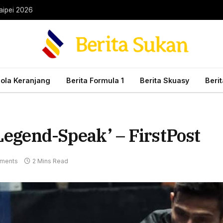
aipei 2026
Bola Keranjang
Berita Formula 1
Berita Skuasy
Beri
‘Legend-Speak’ – FirstPost
ments
2 Mins Read