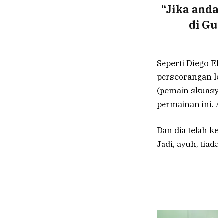
“Jika and
di Gu
Seperti Diego E
perseorangan le
(pemain skuasy 
permainan ini.
Dan dia telah k
Jadi, ayuh, tia