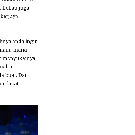
 Beliau juga
 berjaya
knya anda ingin
k mana-mana
ar menyukainya,
 mahu
a buat. Dan
an dapat