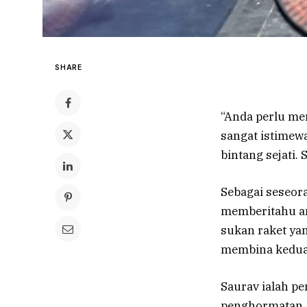
SHARE
“Anda perlu me
sangat istimewa
bintang sejati
Sebagai seseor
memberitahu an
sukan raket yan
membina kedua-
Saurav ialah pe
penghormatan, 