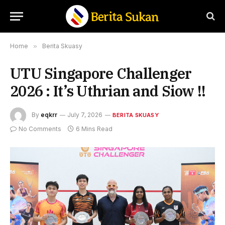
Home
»
Berita Skuasy
UTU Singapore Challenger
2026 : It’s Uthrian and Siow !!
By
eqkrr
July 7, 2026
BERITA SKUASY
No Comments
6 Mins Read