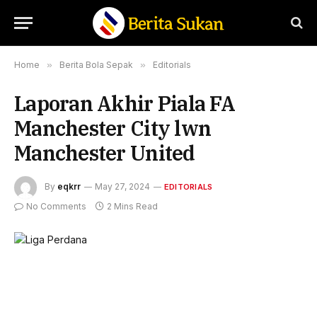
Home
»
Berita Bola Sepak
»
Editorials
Laporan Akhir Piala FA
Manchester City lwn
Manchester United
By
eqkrr
May 27, 2024
EDITORIALS
No Comments
2 Mins Read