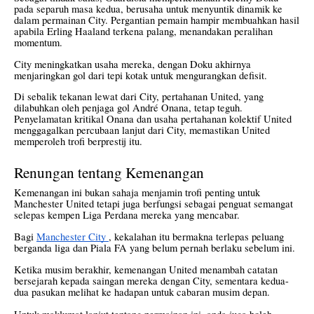
pada separuh masa kedua, berusaha untuk menyuntik dinamik ke
dalam permainan City. Pergantian pemain hampir membuahkan hasil
apabila Erling Haaland terkena palang, menandakan peralihan
momentum.
City meningkatkan usaha mereka, dengan Doku akhirnya
menjaringkan gol dari tepi kotak untuk mengurangkan defisit.
Di sebalik tekanan lewat dari City, pertahanan United, yang
dilabuhkan oleh penjaga gol André Onana, tetap teguh.
Penyelamatan kritikal Onana dan usaha pertahanan kolektif United
menggagalkan percubaan lanjut dari City, memastikan United
memperoleh trofi berprestij itu.
Renungan tentang Kemenangan
Kemenangan ini bukan sahaja menjamin trofi penting untuk
Manchester United tetapi juga berfungsi sebagai penguat semangat
selepas kempen Liga Perdana mereka yang mencabar.
Bagi
Manchester City
, kekalahan itu bermakna terlepas peluang
berganda liga dan Piala FA yang belum pernah berlaku sebelum ini.
Ketika musim berakhir, kemenangan United menambah catatan
bersejarah kepada saingan mereka dengan City, sementara kedua-
dua pasukan melihat ke hadapan untuk cabaran musim depan.