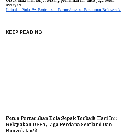
Untuk maklumat lanjut tentang permainan ini, anda juga boleh
melayari:
Jadual – Piala FA Emirates – Pertandingan | Persatuan Bolasepak
KEEP READING
Petua Pertaruhan Bola Sepak Terbaik Hari Ini:
Kelayakan UEFA, Liga Perdana Scotland Dan
Banyak Lagi!