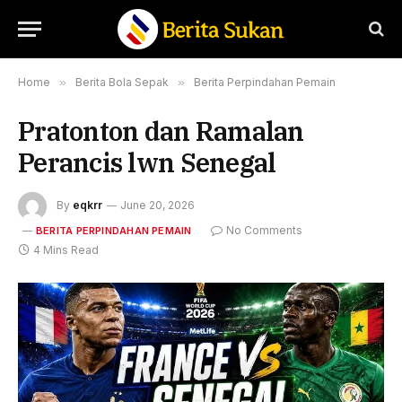
Home
»
Berita Bola Sepak
»
Berita Perpindahan Pemain
Pratonton dan Ramalan
Perancis lwn Senegal
By
eqkrr
June 20, 2026
No Comments
BERITA PERPINDAHAN PEMAIN
4 Mins Read