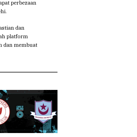
dapat perbezaan
hi.
astian dan
ah platform
n dan membuat