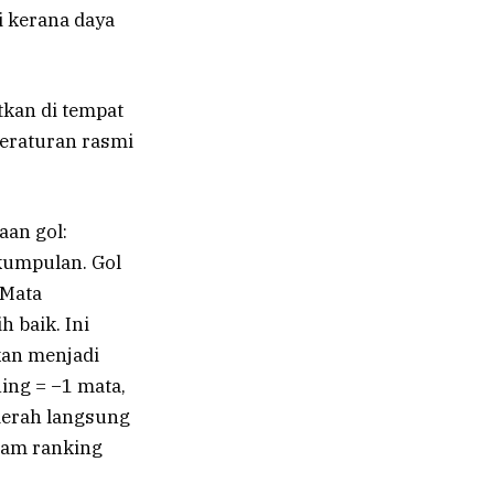
 kerana daya
kan di tempat
peraturan rasmi
aan gol:
 kumpulan. Gol
 Mata
h baik. Ini
an menjadi
ning = −1 mata,
merah langsung
lam ranking