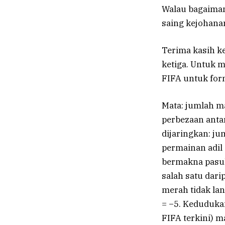
Walau bagaiman
saing kejohana
Terima kasih k
ketiga. Untuk 
FIFA untuk for
Mata: jumlah m
perbezaan anta
dijaringkan: j
permainan adil 
bermakna pasu
salah satu dari
merah tidak la
= −5. Keduduka
FIFA terkini) ma