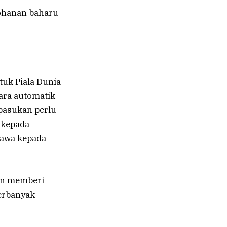
johanan baharu
tuk Piala Dunia
ara automatik
 pasukan perlu
 kepada
bawa kepada
kan memberi
erbanyak