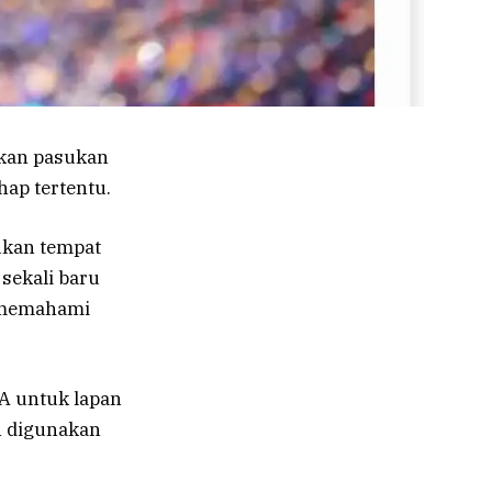
lkan pasukan
ap tertentu.
ukan tempat
sekali baru
k memahami
A untuk lapan
n digunakan