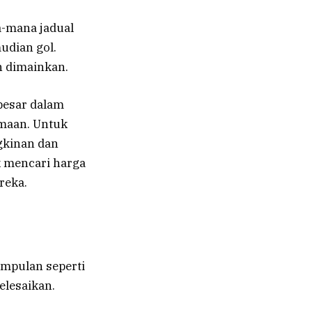
a-mana jadual
udian gol.
an dimainkan.
besar dalam
amaan. Untuk
gkinan dan
 mencari harga
reka.
mpulan seperti
elesaikan.