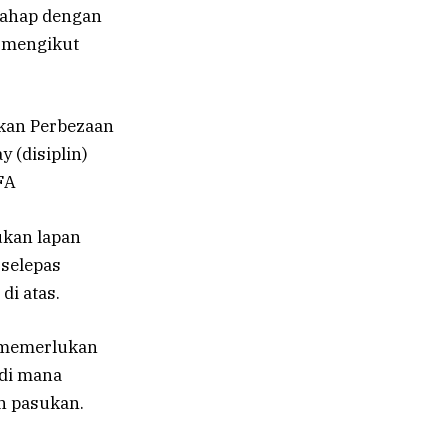
tahap dengan
 mengikut
gkan Perbezaan
 (disiplin)
FA
ukan lapan
 selepas
di atas.
n memerlukan
 di mana
h pasukan.