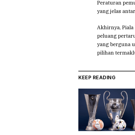
Peraturan pemu
yang jelas anta
Akhirnya, Pial
peluang pertaru
yang berguna 
pilihan termak
KEEP READING