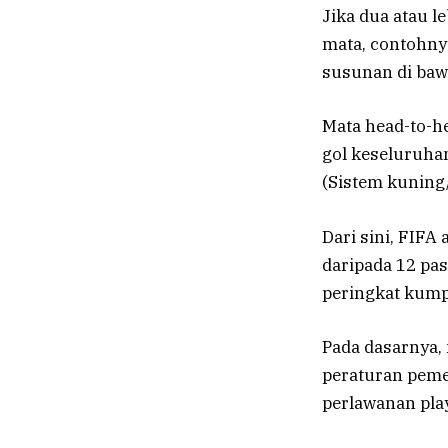
Jika dua atau 
mata, contohny
susunan di baw
Mata head-to-he
gol keseluruhan
(Sistem kuning
Dari sini, FIF
daripada 12 pa
peringkat kumpu
Pada dasarnya,
peraturan pemec
perlawanan pla