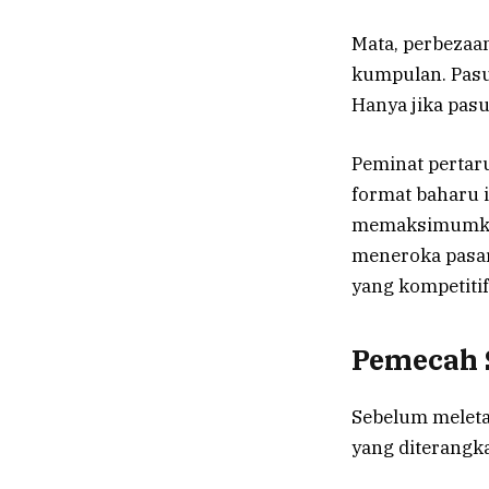
Mata, perbezaa
kumpulan. Pasu
Hanya jika pasu
Peminat perta
format baharu 
memaksimumkan
meneroka pasar
yang kompetitif
Pemecah 
Sebelum meleta
yang diterangka