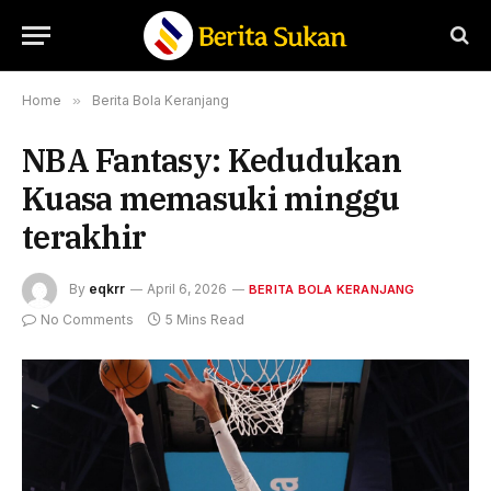
Home
»
Berita Bola Keranjang
NBA Fantasy: Kedudukan
Kuasa memasuki minggu
terakhir
By
eqkrr
April 6, 2026
BERITA BOLA KERANJANG
No Comments
5 Mins Read