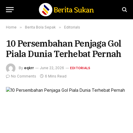
Home
»
Berita Bola Sepak
»
Editorials
10 Persembahan Penjaga Gol
Piala Dunia Terhebat Pernah
By
eqkrr
June 22, 2026
EDITORIALS
No Comments
6 Mins Read