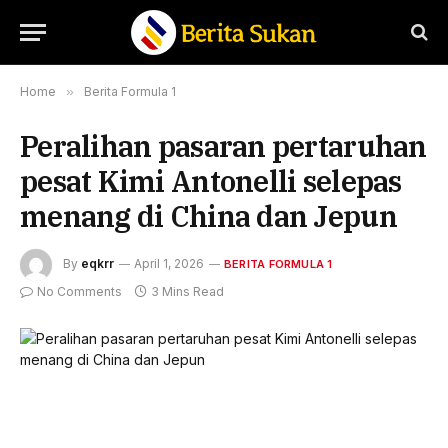
Home
»
Berita Formula 1
Peralihan pasaran pertaruhan
pesat Kimi Antonelli selepas
menang di China dan Jepun
By
eqkrr
April 1, 2026
BERITA FORMULA 1
No Comments
3 Mins Read