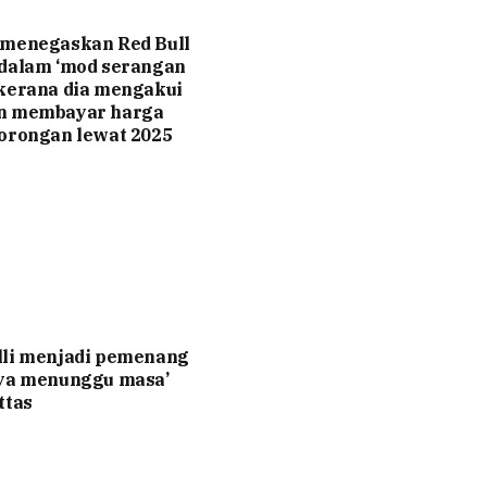
 menegaskan Red Bull
 dalam ‘mod serangan
kerana dia mengakui
n membayar harga
orongan lewat 2025
lli menjadi pemenang
nya menunggu masa’
ttas