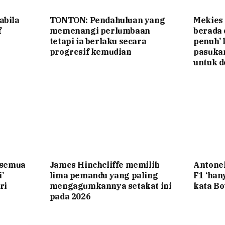
abila
TONTON: Pendahuluan yang
Mekies
f
memenangi perlumbaan
berada
tetapi ia berlaku secara
penuh’ 
progresif kemudian
pasuka
untuk d
‘semua
James Hinchcliffe memilih
Antone
’
lima pemandu yang paling
F1 ‘ha
ri
mengagumkannya setakat ini
kata Bo
pada 2026