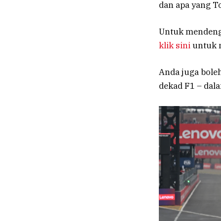
dan apa yang To
Untuk mendenga
klik sini
untuk m
Anda juga bole
dekad F1 – dal