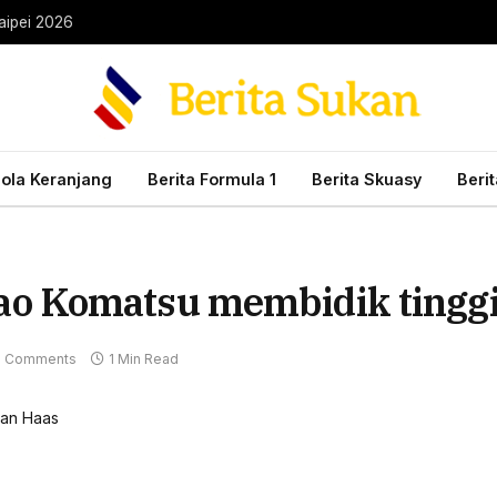
aipei 2026
Bola Keranjang
Berita Formula 1
Berita Skuasy
Beri
o Komatsu membidik tinggi
 Comments
1 Min Read