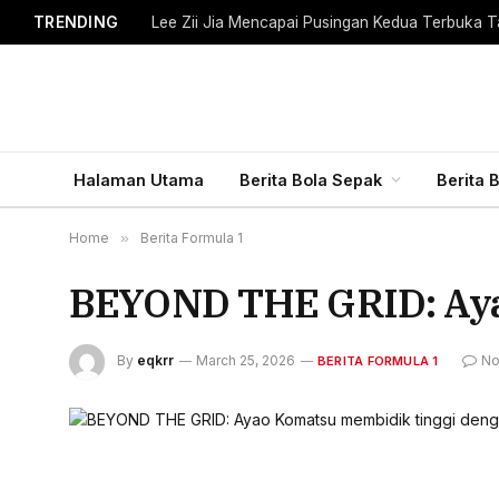
TRENDING
Lee Zii Jia Mencapai Pusingan Kedua Terbuka T
Halaman Utama
Berita Bola Sepak
Berita 
Home
»
Berita Formula 1
BEYOND THE GRID: Aya
By
eqkrr
March 25, 2026
No
BERITA FORMULA 1