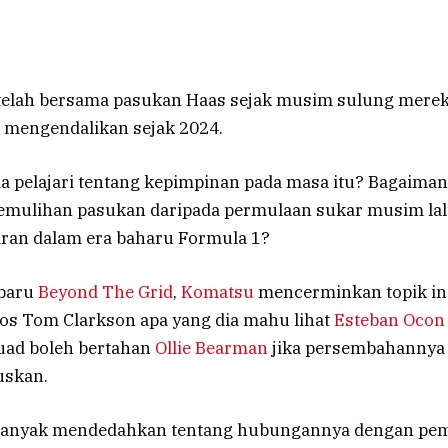
elah bersama pasukan Haas sejak musim sulung mereka
a mengendalikan sejak 2024.
ia pelajari tentang kepimpinan pada masa itu? Bagaima
mulihan pasukan daripada permulaan sukar musim lal
aran dalam era baharu Formula 1?
rbaru
Beyond The Grid
,
Komatsu
mencerminkan topik ini
s Tom Clarkson apa yang dia mahu lihat
Esteban Ocon
uad boleh bertahan
Ollie Bearman
jika persembahannya
uskan.
banyak mendedahkan tentang hubungannya dengan pem