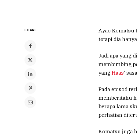
Ayao Komatsu t
SHARE
tetapi dia hany
Jadi apa yang d
membimbing pe
yang
Haas
‘ sas
Pada episod te
memberitahu ho
berapa lama sk
perhatian diter
Komatsu juga 