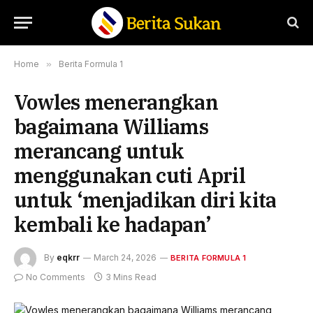
Home
»
Berita Formula 1
Vowles menerangkan
bagaimana Williams
merancang untuk
menggunakan cuti April
untuk ‘menjadikan diri kita
kembali ke hadapan’
By
eqkrr
March 24, 2026
BERITA FORMULA 1
No Comments
3 Mins Read