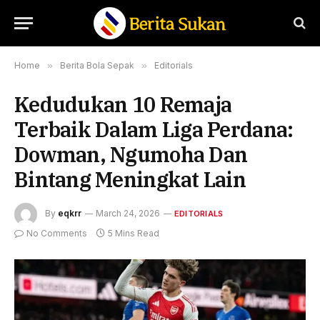
Home
»
Berita Bola Sepak
»
Editorials
Kedudukan 10 Remaja
Terbaik Dalam Liga Perdana:
Dowman, Ngumoha Dan
Bintang Meningkat Lain
By
eqkrr
March 24, 2026
EDITORIALS
No Comments
5 Mins Read