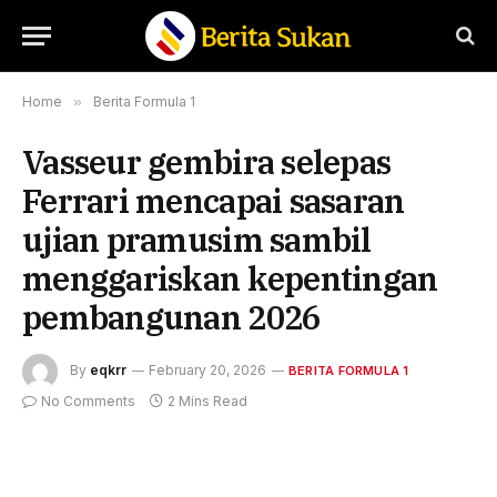
Home
»
Berita Formula 1
Vasseur gembira selepas
Ferrari mencapai sasaran
ujian pramusim sambil
menggariskan kepentingan
pembangunan 2026
By
eqkrr
February 20, 2026
BERITA FORMULA 1
No Comments
2 Mins Read