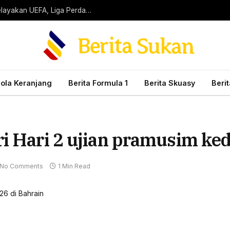
Petua Pertaruhan Bola Sepak Terbaik Hari Ini: Kelayakan UEFA, Liga Perdana Scotland Dan Banyak Lagi!
Bola Keranjang
Berita Formula 1
Berita Skuasy
Beri
i Hari 2 ujian pramusim ke
No Comments
1 Min Read