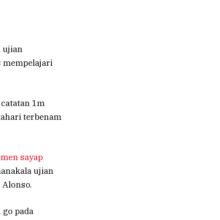
 ujian
s mempelajari
 catatan 1m
atahari terbenam
emen sayap
anakala ujian
 Alonso.
 go pada