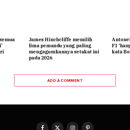
‘semua
James Hinchcliffe memilih
Antone
’
lima pemandu yang paling
F1 ‘ha
ri
mengagumkannya setakat ini
kata Bo
pada 2026
ADD A COMMENT