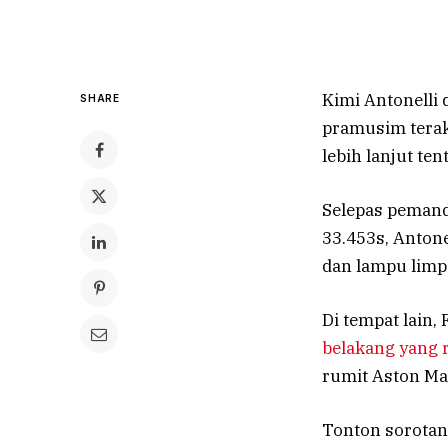
Kimi Antonelli
SHARE
pramusim terak
lebih lanjut te
Selepas pemand
33.453s, Antone
dan lampu limp
Di tempat lain
belakang yang r
rumit Aston Ma
Tonton sorotan