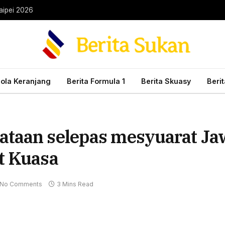
aipei 2026
Bola Keranjang
Berita Formula 1
Berita Skuasy
Beri
ataan selepas mesyuarat Ja
t Kuasa
No Comments
3 Mins Read