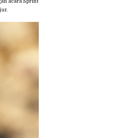
n acara Sprint
ur.