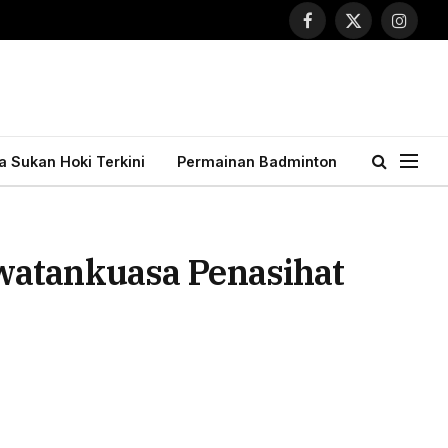
Facebook
X
Instagr
(Twitter)
ta Sukan Hoki Terkini
Permainan Badminton
watankuasa Penasihat