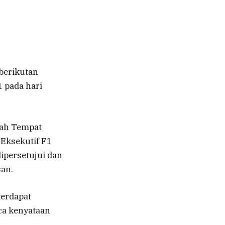
berikutan
 pada hari
rah Tempat
Eksekutif F1
ipersetujui dan
san.
terdapat
aca kenyataan