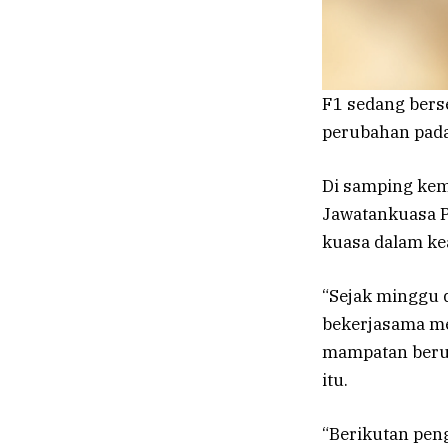
F1 sedang bers
perubahan pada
Di samping kem
Jawatankuasa P
kuasa dalam ke
“Sejak minggu d
bekerjasama m
mampatan berub
itu.
“Berikutan pen