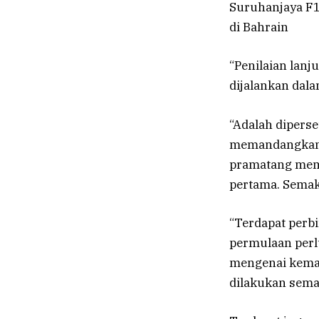
Suruhanjaya F1
di Bahrain
“Penilaian lan
dijalankan dala
“Adalah diperse
memandangkan 
pramatang memb
pertama. Semaka
“Terdapat perb
permulaan perl
mengenai kemas
dilakukan sema