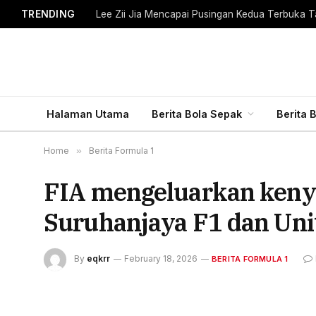
TRENDING
Lee Zii Jia Mencapai Pusingan Kedua Terbuka T
Halaman Utama
Berita Bola Sepak
Berita 
Home
»
Berita Formula 1
FIA mengeluarkan keny
Suruhanjaya F1 dan Uni
By
eqkrr
February 18, 2026
BERITA FORMULA 1