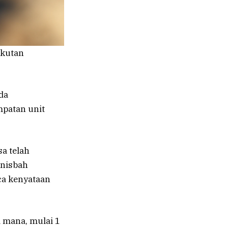
ikutan
da
mpatan unit
a telah
nisbah
ca kenyataan
 mana, mulai 1