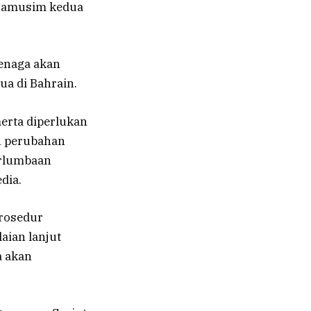
pramusim kedua
tenaga akan
ua di Bahrain.
merta diperlukan
n perubahan
erlumbaan
dia.
rosedur
aian lanjut
a akan