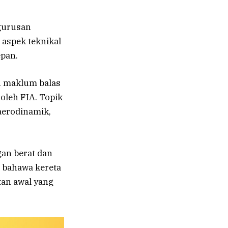
ngurusan
 aspek teknikal
pan.
n maklum balas
oleh FIA. Topik
 aerodinamik,
an berat dan
u bahawa kereta
tan awal yang