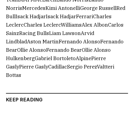
NorrisMercedesKimi AntonelliGeorge RussellRed
BullIsack HadjarIsack HadjarFerrariCharles
LeclercCharles LeclercWilliamsAlex AlbonCarlos
SainzRacing BullsLiam LawsonArvid
LindbladAston MartinFernando AlonsoFernando
BearOllie AlonsoFernando BearOllie Alonso
HulkenbergGabriel BortoletoAlpinePierre
GaslyPierre GaslyCadillacSergio PerezValtteri
Bottas
KEEP READING