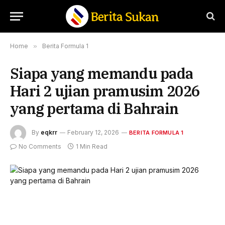
Home
»
Berita Formula 1
Siapa yang memandu pada
Hari 2 ujian pramusim 2026
yang pertama di Bahrain
By
eqkrr
February 12, 2026
BERITA FORMULA 1
No Comments
1 Min Read