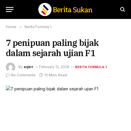
Home
»
Berita Formula 1
7 penipuan paling bijak
dalam sejarah ujian F1
By
eqkrr
February 12, 2026
BERITA FORMULA 1
No Comments
10 Mins Read