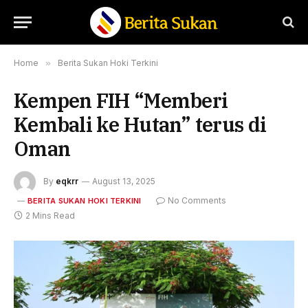
Home
»
Berita Sukan Hoki Terkini
Kempen FIH “Memberi
Kembali ke Hutan” terus di
Oman
By
eqkrr
August 13, 2025
No Comments
BERITA SUKAN HOKI TERKINI
2 Mins Read