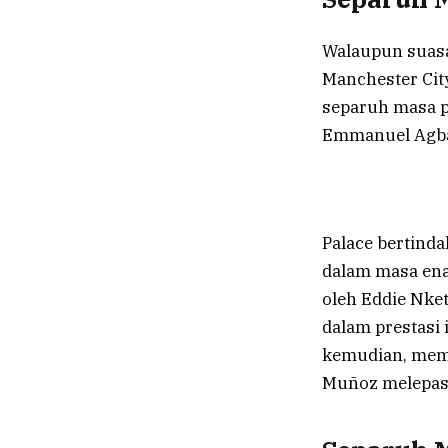
Walaupun suasa
Manchester Cit
separuh masa p
Emmanuel Agbad
Palace bertin
dalam masa ena
oleh Eddie Nke
dalam prestasi
kemudian, mema
Muñoz melepask