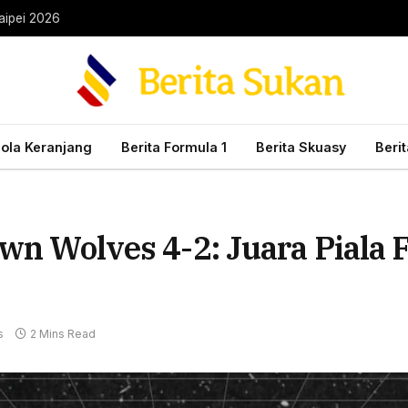
aipei 2026
Bola Keranjang
Berita Formula 1
Berita Skuasy
Beri
 lwn Wolves 4-2: Juara Pial
s
2 Mins Read