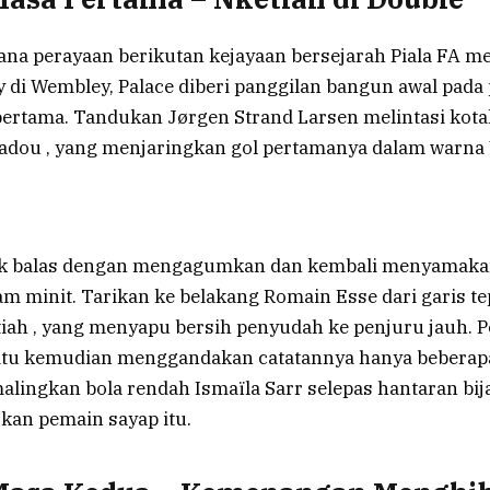
na perayaan berikutan kejayaan bersejarah Piala FA me
y di Wembley, Palace diberi panggilan bangun awal pada
ertama. Tandukan Jørgen Strand Larsen melintasi kot
ou , yang menjaringkan gol pertamanya dalam warna 
dak balas dengan mengagumkan dan kembali menyamak
m minit. Tarikan ke belakang Romain Esse dari garis te
tiah , yang menyapu bersih penyudah ke penjuru jauh. 
 itu kemudian menggandakan catatannya hanya beberap
lingkan bola rendah Ismaïla Sarr selepas hantaran bij
an pemain sayap itu.