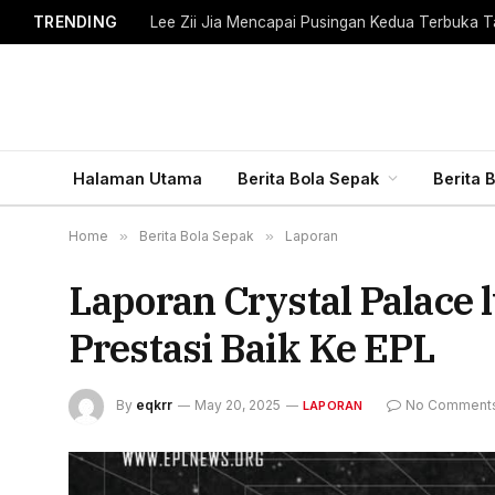
TRENDING
Lee Zii Jia Mencapai Pusingan Kedua Terbuka T
Halaman Utama
Berita Bola Sepak
Berita 
Home
»
Berita Bola Sepak
»
Laporan
Laporan Crystal Palace
Prestasi Baik Ke EPL
By
eqkrr
May 20, 2025
No Comment
LAPORAN