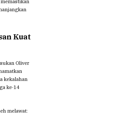
, memastikan
emanjangkan
san Kuat
sukan Oliver
menamatkan
da kekalahan
gga ke-14
leh melawat: