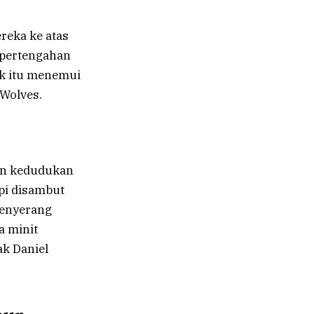
reka ke atas
 pertengahan
ak itu menemui
Wolves.
an kedudukan
pi disambut
Penyerang
a minit
ak Daniel