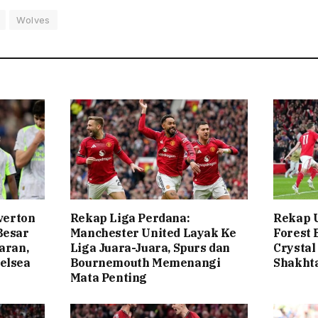
Wolves
verton
Rekap Liga Perdana:
Rekap 
Besar
Manchester United Layak Ke
Forest 
aran,
Liga Juara-Juara, Spurs dan
Crysta
elsea
Bournemouth Memenangi
Shakht
Mata Penting