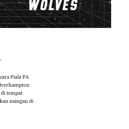
′
ara Piala FA
olverhampton
di tempat
kan saingan di