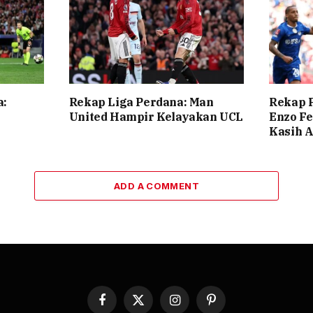
a:
Rekap Liga Perdana: Man
Rekap P
United Hampir Kelayakan UCL
Enzo F
Kasih A
ADD A COMMENT
Facebook
X
Instagram
Pinterest