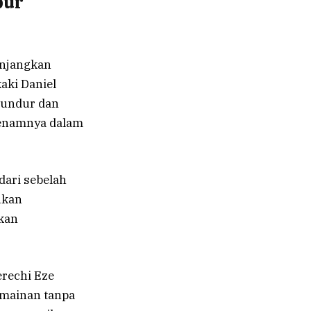
bur
njangkan
aki Daniel
rundur dan
keenamnya dalam
ari sebelah
ukan
kan
rechi Eze
rmainan tanpa