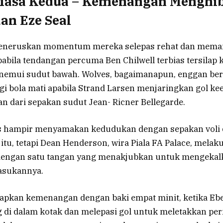
Masa Kedua – Kemenangan Menghi
dan Eze Seal
neruskan momentum mereka selepas rehat dan mema
bila tendangan percuma Ben Chilwell terbias tersilap k
nemui sudut bawah. Wolves, bagaimanapun, enggan be
agi bola mati apabila Strand Larsen menjaringkan gol 
n dari sepakan sudut Jean- Ricner Bellegarde.
 hampir menyamakan kedudukan dengan sepakan voli d
tu, tetapi Dean Henderson, wira Piala FA Palace, melak
dengan satu tangan yang menakjubkan untuk mengekal
asukannya.
apkan kemenangan dengan baki empat minit, ketika Ebe
di dalam kotak dan melepasi gol untuk meletakkan pe