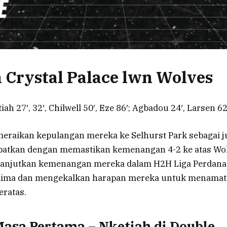
 Crystal Palace lwn Wolves
iah 27′, 32′, Chilwell 50′, Eze 86′; Agbadou 24′, Larsen 62
eraikan kepulangan mereka ke Selhurst Park sebagai ju
obatkan dengan memastikan kemenangan 4-2 ke atas W
anjutkan kemenangan mereka dalam H2H Liga Perdana 
 lima dan mengekalkan harapan mereka untuk menamat
eratas.
asa Pertama – Nketiah di Double