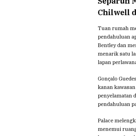
Separuh 
Chilwell 
Tuan rumah me
pendahuluan apa
Bentley dan me
menarik satu l
lapan perlawana
Gonçalo Guedes
kanan kawasan i
penyelamatan 
pendahuluan p
Palace melengk
menemui ruang 