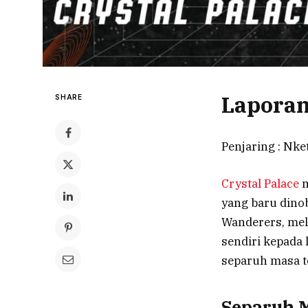
Laporan
SHARE
Penjaring : Nket
Crystal Palace
m
yang baru din
Wanderers, mel
sendiri kepada
separuh masa t
Separuh M