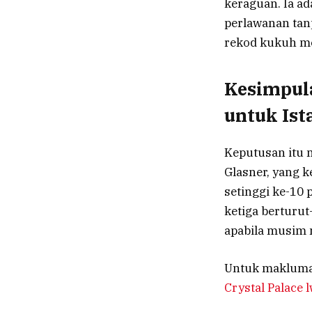
keraguan. Ia a
perlawanan tan
rekod kukuh me
Kesimpul
untuk Ist
Keputusan itu 
Glasner, yang k
setinggi ke-10 
ketiga berturut
apabila musim 
Untuk maklumat
Crystal Palace 