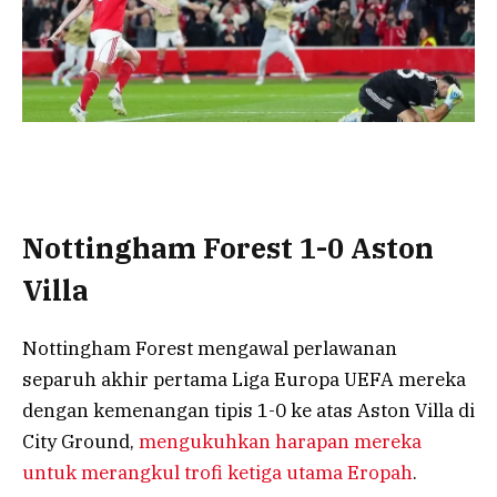
Nottingham Forest 1-0 Aston
Villa
Nottingham Forest mengawal perlawanan
separuh akhir pertama Liga Europa UEFA mereka
dengan kemenangan tipis 1-0 ke atas Aston Villa di
City Ground,
mengukuhkan harapan mereka
untuk merangkul trofi ketiga utama Eropah
.