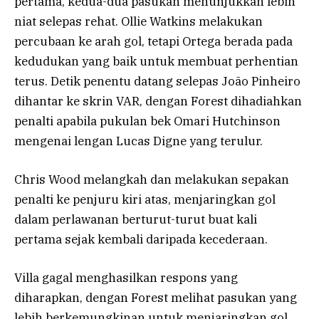
pertama, kedua-dua pasukan menunjukkan lebih
niat selepas rehat. Ollie Watkins melakukan
percubaan ke arah gol, tetapi Ortega berada pada
kedudukan yang baik untuk membuat perhentian
terus. Detik penentu datang selepas João Pinheiro
dihantar ke skrin VAR, dengan Forest dihadiahkan
penalti apabila pukulan bek Omari Hutchinson
mengenai lengan Lucas Digne yang terulur.
Chris Wood melangkah dan melakukan sepakan
penalti ke penjuru kiri atas, menjaringkan gol
dalam perlawanan berturut-turut buat kali
pertama sejak kembali daripada kecederaan.
Villa gagal menghasilkan respons yang
diharapkan, dengan Forest melihat pasukan yang
lebih berkemungkinan untuk menjaringkan gol