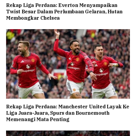
Rekap Liga Perdana: Everton Menyampaikan
Twist Besar Dalam Perlumbaan Gelaran, Hutan
Membongkar Chelsea
Rekap Liga Perdana: Manchester United Layak Ke
Liga Juara-Juara, Spurs dan Bournemouth
Memenangi Mata Penting