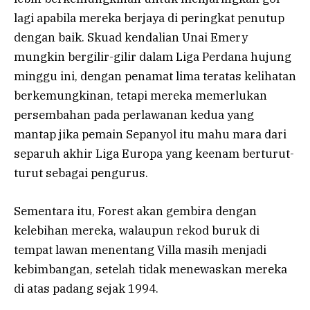
lagi apabila mereka berjaya di peringkat penutup
dengan baik. Skuad kendalian Unai Emery
mungkin bergilir-gilir dalam Liga Perdana hujung
minggu ini, dengan penamat lima teratas kelihatan
berkemungkinan, tetapi mereka memerlukan
persembahan pada perlawanan kedua yang
mantap jika pemain Sepanyol itu mahu mara dari
separuh akhir Liga Europa yang keenam berturut-
turut sebagai pengurus.
Sementara itu, Forest akan gembira dengan
kelebihan mereka, walaupun rekod buruk di
tempat lawan menentang Villa masih menjadi
kebimbangan, setelah tidak menewaskan mereka
di atas padang sejak 1994.