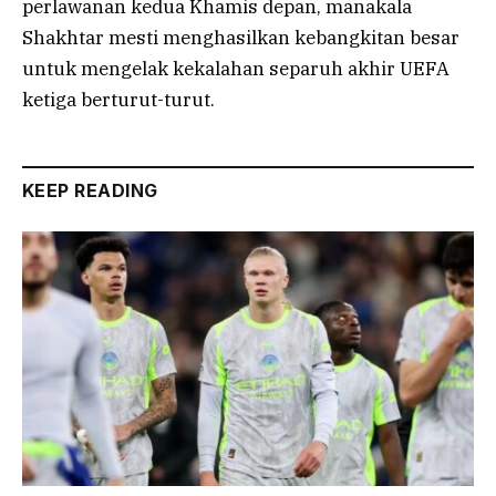
perlawanan kedua Khamis depan, manakala
Shakhtar mesti menghasilkan kebangkitan besar
untuk mengelak kekalahan separuh akhir UEFA
ketiga berturut-turut.
KEEP READING