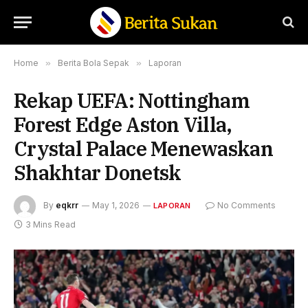
Home
»
Berita Bola Sepak
»
Laporan
Rekap UEFA: Nottingham
Forest Edge Aston Villa,
Crystal Palace Menewaskan
Shakhtar Donetsk
By
eqkrr
May 1, 2026
No Comments
LAPORAN
3 Mins Read