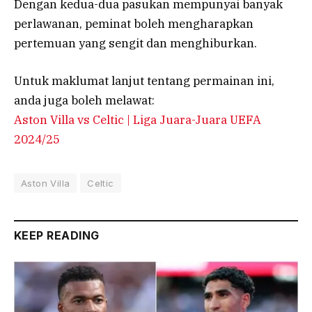
Dengan kedua-dua pasukan mempunyai banyak
perlawanan, peminat boleh mengharapkan
pertemuan yang sengit dan menghiburkan.
Untuk maklumat lanjut tentang permainan ini,
anda juga boleh melawat:
Aston Villa vs Celtic | Liga Juara-Juara UEFA
2024/25
Aston Villa
Celtic
KEEP READING