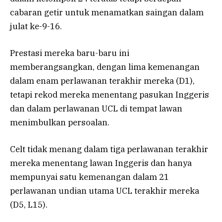
cabaran getir untuk menamatkan saingan dalam
julat ke-9-16.
Prestasi mereka baru-baru ini
memberangsangkan, dengan lima kemenangan
dalam enam perlawanan terakhir mereka (D1),
tetapi rekod mereka menentang pasukan Inggeris
dan dalam perlawanan UCL di tempat lawan
menimbulkan persoalan.
Celt tidak menang dalam tiga perlawanan terakhir
mereka menentang lawan Inggeris dan hanya
mempunyai satu kemenangan dalam 21
perlawanan undian utama UCL terakhir mereka
(D5, L15).