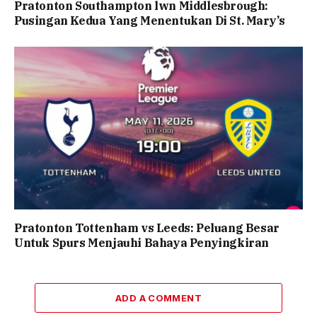
Pratonton Southampton lwn Middlesbrough:
Pusingan Kedua Yang Menentukan Di St. Mary’s
Pratonton Tottenham vs Leeds: Peluang Besar
Untuk Spurs Menjauhi Bahaya Penyingkiran
ADD A COMMENT