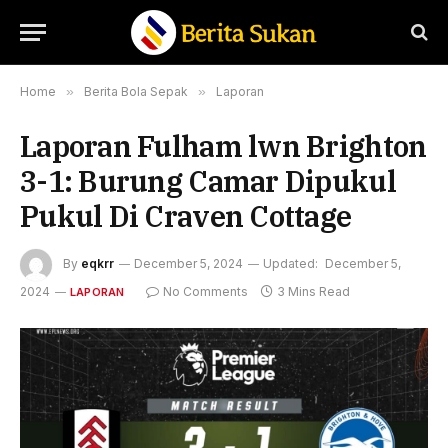
Home
»
Berita Bola Sepak
»
Laporan
Laporan Fulham lwn Brighton
3-1: Burung Camar Dipukul
Pukul Di Craven Cottage
By
eqkrr
December 5, 2024
Updated:
December 5,
2024
No Comments
3 Mins Read
LAPORAN