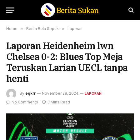
Home
»
Berita Bola Sepak
»
Laporan
Laporan Heidenheim lwn
Chelsea 0-2: Blues Top Meja
Teruskan Larian UECL tanpa
henti
By
eqkrr
November 28, 2024
LAPORAN
No Comments
3 Mins Read