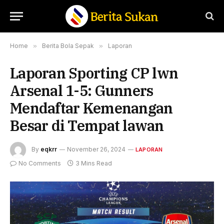
Home
»
Berita Bola Sepak
»
Laporan
Laporan Sporting CP lwn
Arsenal 1-5: Gunners
Mendaftar Kemenangan
Besar di Tempat lawan
By
eqkrr
November 26, 2024
LAPORAN
No Comments
3 Mins Read