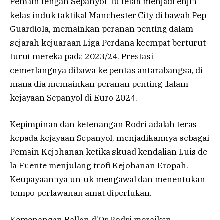
Pemain tengah Sepanyol itu telah menjadi enjin
kelas induk taktikal Manchester City di bawah Pep
Guardiola, memainkan peranan penting dalam
sejarah kejuaraan Liga Perdana keempat berturut-
turut mereka pada 2023/24. Prestasi
cemerlangnya dibawa ke pentas antarabangsa, di
mana dia memainkan peranan penting dalam
kejayaan Sepanyol di Euro 2024.
Kepimpinan dan ketenangan Rodri adalah teras
kepada kejayaan Sepanyol, menjadikannya sebagai
Pemain Kejohanan ketika skuad kendalian Luis de
la Fuente menjulang trofi Kejohanan Eropah.
Keupayaannya untuk mengawal dan menentukan
tempo perlawanan amat diperlukan.
Kemenangan Ballon d’Or Rodri meraikan