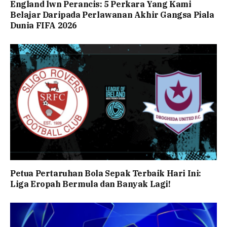
England lwn Perancis: 5 Perkara Yang Kami
Belajar Daripada Perlawanan Akhir Gangsa Piala
Dunia FIFA 2026
Petua Pertaruhan Bola Sepak Terbaik Hari Ini:
Liga Eropah Bermula dan Banyak Lagi!