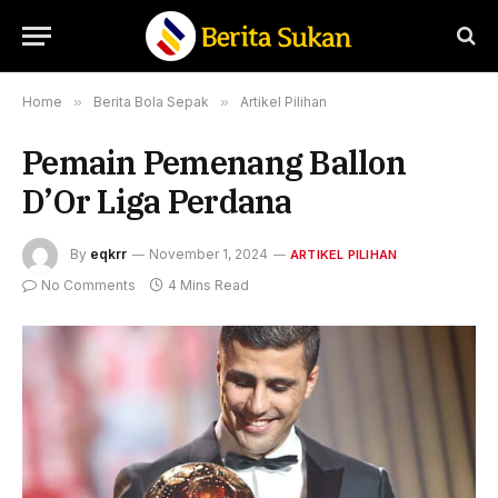
Home
»
Berita Bola Sepak
»
Artikel Pilihan
Pemain Pemenang Ballon
D’Or Liga Perdana
By
eqkrr
November 1, 2024
ARTIKEL PILIHAN
No Comments
4 Mins Read