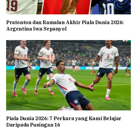
Pratonton dan Ramalan Akhir Piala Dunia 2026:
Argentina lwn Sepanyol
Piala Dunia 2026: 7 Perkara yang Kami Belajar
Daripada Pusingan 16