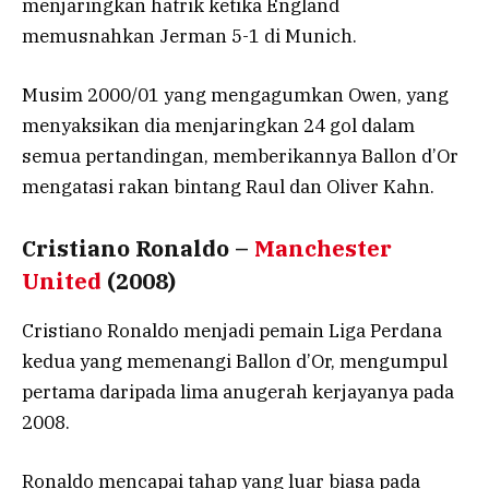
menjaringkan hatrik ketika England
memusnahkan Jerman 5-1 di Munich.
Musim 2000/01 yang mengagumkan Owen, yang
menyaksikan dia menjaringkan 24 gol dalam
semua pertandingan, memberikannya Ballon d’Or
mengatasi rakan bintang Raul dan Oliver Kahn.
Cristiano Ronaldo –
Manchester
United
(2008)
Cristiano Ronaldo menjadi pemain Liga Perdana
kedua yang memenangi Ballon d’Or, mengumpul
pertama daripada lima anugerah kerjayanya pada
2008.
Ronaldo mencapai tahap yang luar biasa pada