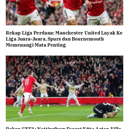
Rekap Liga Perdana: Manchester United Layak Ke
Liga Juara-Juara, Spurs dan Bournemouth
Memenangi Mata Penting