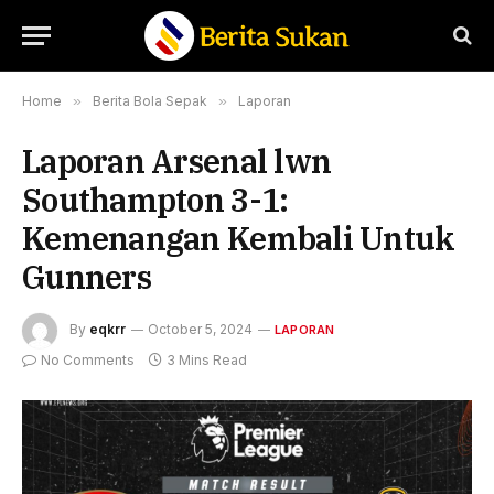
Home
»
Berita Bola Sepak
»
Laporan
Laporan Arsenal lwn
Southampton 3-1:
Kemenangan Kembali Untuk
Gunners
By
eqkrr
October 5, 2024
LAPORAN
No Comments
3 Mins Read