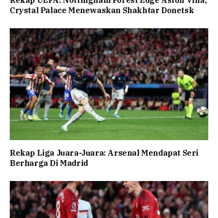
Rekap UEFA: Nottingham Forest Edge Aston Villa,
Crystal Palace Menewaskan Shakhtar Donetsk
Rekap Liga Juara-Juara: Arsenal Mendapat Seri
Berharga Di Madrid