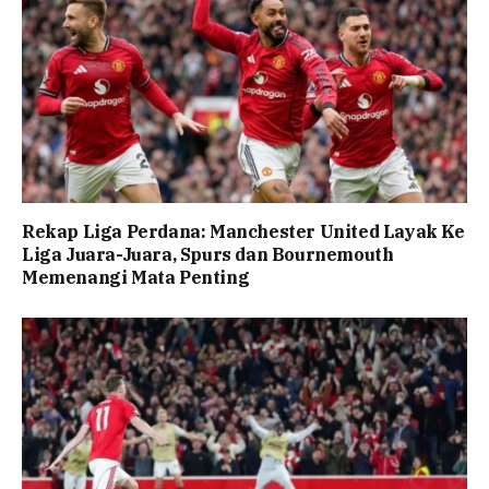
Rekap Liga Perdana: Manchester United Layak Ke
Liga Juara-Juara, Spurs dan Bournemouth
Memenangi Mata Penting