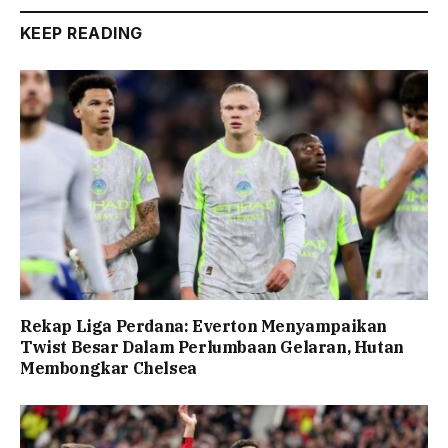
KEEP READING
Rekap Liga Perdana: Everton Menyampaikan
Twist Besar Dalam Perlumbaan Gelaran, Hutan
Membongkar Chelsea