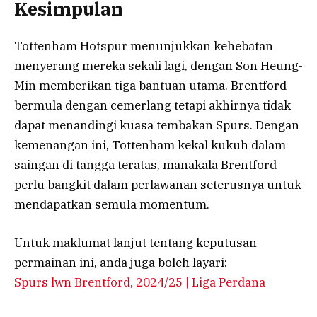
Kesimpulan
Tottenham Hotspur menunjukkan kehebatan
menyerang mereka sekali lagi, dengan Son Heung-
Min memberikan tiga bantuan utama. Brentford
bermula dengan cemerlang tetapi akhirnya tidak
dapat menandingi kuasa tembakan Spurs. Dengan
kemenangan ini, Tottenham kekal kukuh dalam
saingan di tangga teratas, manakala Brentford
perlu bangkit dalam perlawanan seterusnya untuk
mendapatkan semula momentum.
Untuk maklumat lanjut tentang keputusan
permainan ini, anda juga boleh layari:
Spurs lwn Brentford, 2024/25 | Liga Perdana