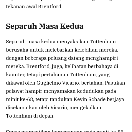
tekanan awal Brentford.
Separuh Masa Kedua
Separuh masa kedua menyaksikan Tottenham
berusaha untuk melebarkan kelebihan mereka,
dengan beberapa peluang datang menghampiri
mereka. Brentford, juga, kelihatan berbahaya di
kaunter, tetapi pertahanan Tottenham, yang
dikawal oleh Guglielmo Vicario, bertahan. Pasukan
pelawat hampir menyamakan kedudukan pada
minit ke-68, tetapi tandukan Kevin Schade berjaya
diselamatkan oleh Vicario, mengekalkan
Tottenham di depan.
Spurs memastikan kemenangan pada minit ke-85