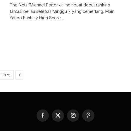
The Nets ‘Michael Porter Jr. membuat debut ranking
fantasi beliau selepas Minggu 7 yang cemerlang. Main
Yahoo Fantasy High Score…
Next
1,175
Facebook
X
Instagram
Pinterest
(Twitter)