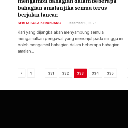
mengambil bahagian dalam beberapa
bahagian amalan jika semua terus
berjalan lancar.
BERITA BOLA KERANJANG
December 9, 2025
Kari yang dijangka akan menyambung semula
mengamalkan pengawal yang menonjol pada minggu ini
boleh mengambil bahagian dalam beberapa bahagian
amalan…
Previous
…
…
1
331
332
333
334
335