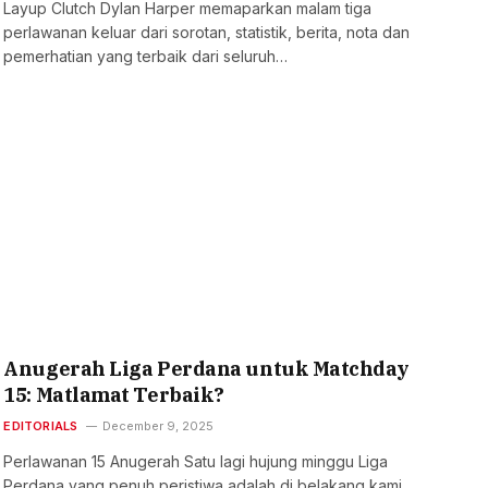
Layup Clutch Dylan Harper memaparkan malam tiga
perlawanan keluar dari sorotan, statistik, berita, nota dan
pemerhatian yang terbaik dari seluruh…
Anugerah Liga Perdana untuk Matchday
15: Matlamat Terbaik?
EDITORIALS
December 9, 2025
Perlawanan 15 Anugerah Satu lagi hujung minggu Liga
Perdana yang penuh peristiwa adalah di belakang kami