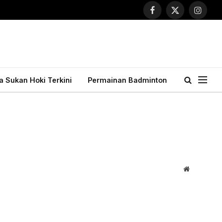
Facebook
X
Instagr
(Twitter)
ta Sukan Hoki Terkini
Permainan Badminton
Website