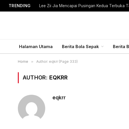
TRENDING
Lee Zii Jia Mencapai Pusingan Kedua Terbuka T
Halaman Utama
Berita Bola Sepak
Berita 
Home
»
Author: eqkrr (Page 333)
AUTHOR:
EQKRR
eqkrr