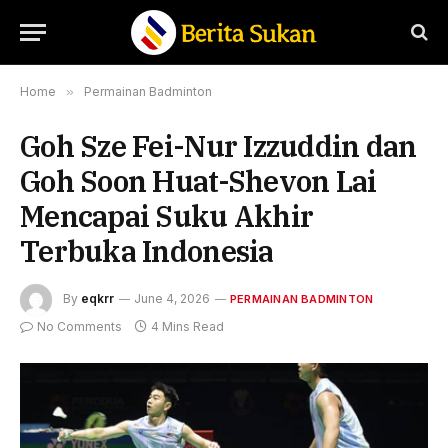
Home
»
Permainan Badminton
Goh Sze Fei-Nur Izzuddin dan
Goh Soon Huat-Shevon Lai
Mencapai Suku Akhir
Terbuka Indonesia
By
eqkrr
June 4, 2026
PERMAINAN BADMINTON
No Comments
4 Mins Read