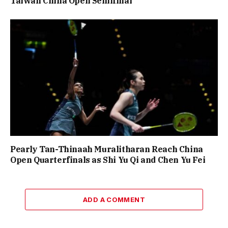
Taiwan China Open Semifinal
Pearly Tan-Thinaah Muralitharan Reach China
Open Quarterfinals as Shi Yu Qi and Chen Yu Fei
ADD A COMMENT