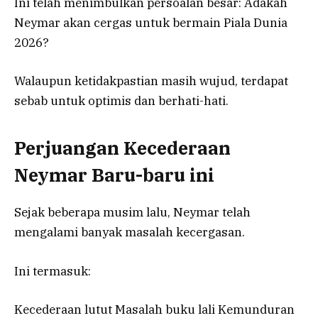
Ini telah menimbulkan persoalan besar: Adakah
Neymar akan cergas untuk bermain Piala Dunia
2026?
Walaupun ketidakpastian masih wujud, terdapat
sebab untuk optimis dan berhati-hati.
Perjuangan Kecederaan
Neymar Baru-baru ini
Sejak beberapa musim lalu, Neymar telah
mengalami banyak masalah kecergasan.
Ini termasuk:
Kecederaan lutut Masalah buku lali Kemunduran