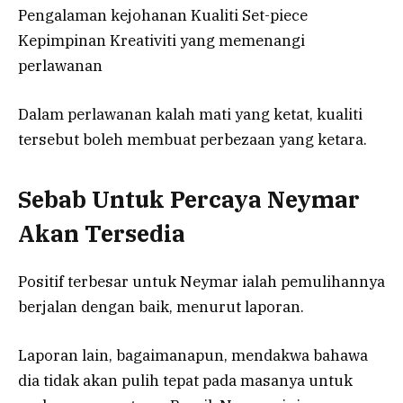
Pengalaman kejohanan Kualiti Set-piece
Kepimpinan Kreativiti yang memenangi
perlawanan
Dalam perlawanan kalah mati yang ketat, kualiti
tersebut boleh membuat perbezaan yang ketara.
Sebab Untuk Percaya Neymar
Akan Tersedia
Positif terbesar untuk Neymar ialah pemulihannya
berjalan dengan baik, menurut laporan.
Laporan lain, bagaimanapun, mendakwa bahawa
dia tidak akan pulih tepat pada masanya untuk