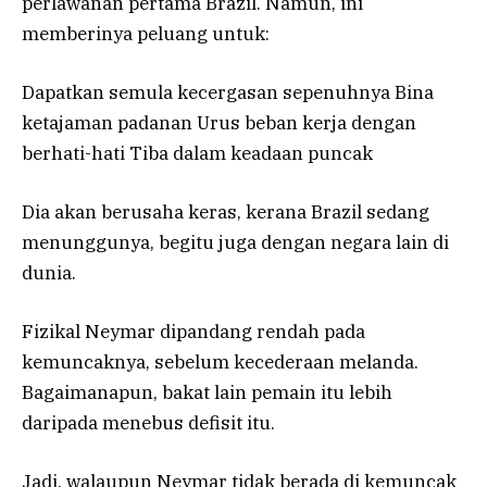
perlawanan pertama Brazil. Namun, ini
memberinya peluang untuk:
Dapatkan semula kecergasan sepenuhnya Bina
ketajaman padanan Urus beban kerja dengan
berhati-hati Tiba dalam keadaan puncak
Dia akan berusaha keras, kerana Brazil sedang
menunggunya, begitu juga dengan negara lain di
dunia.
Fizikal Neymar dipandang rendah pada
kemuncaknya, sebelum kecederaan melanda.
Bagaimanapun, bakat lain pemain itu lebih
daripada menebus defisit itu.
Jadi, walaupun Neymar tidak berada di kemuncak