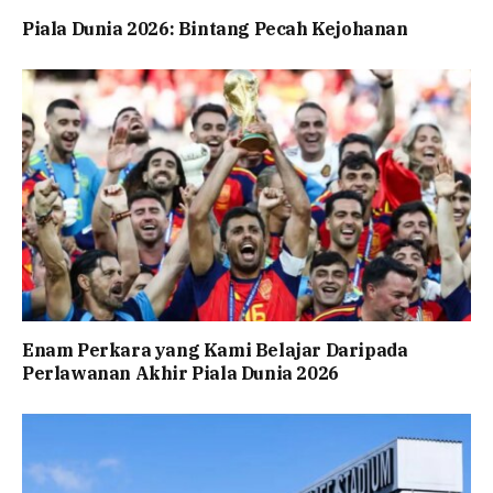
Piala Dunia 2026: Bintang Pecah Kejohanan
Enam Perkara yang Kami Belajar Daripada
Perlawanan Akhir Piala Dunia 2026