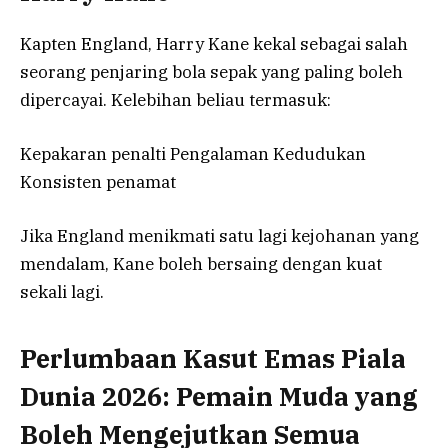
Kapten England, Harry Kane kekal sebagai salah
seorang penjaring bola sepak yang paling boleh
dipercayai. Kelebihan beliau termasuk:
Kepakaran penalti Pengalaman Kedudukan
Konsisten penamat
Jika England menikmati satu lagi kejohanan yang
mendalam, Kane boleh bersaing dengan kuat
sekali lagi.
Perlumbaan Kasut Emas Piala
Dunia 2026: Pemain Muda yang
Boleh Mengejutkan Semua