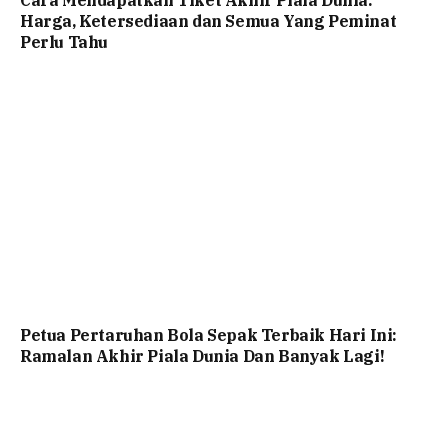
Cara Mendapatkan Tiket Akhir Piala Dunia:
Harga, Ketersediaan dan Semua Yang Peminat
Perlu Tahu
Petua Pertaruhan Bola Sepak Terbaik Hari Ini:
Ramalan Akhir Piala Dunia Dan Banyak Lagi!