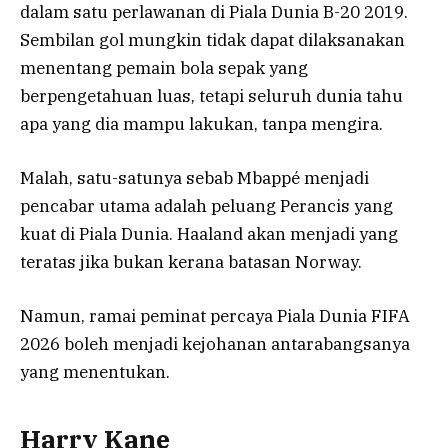
dalam satu perlawanan di Piala Dunia B-20 2019.
Sembilan gol mungkin tidak dapat dilaksanakan
menentang pemain bola sepak yang
berpengetahuan luas, tetapi seluruh dunia tahu
apa yang dia mampu lakukan, tanpa mengira.
Malah, satu-satunya sebab Mbappé menjadi
pencabar utama adalah peluang Perancis yang
kuat di Piala Dunia. Haaland akan menjadi yang
teratas jika bukan kerana batasan Norway.
Namun, ramai peminat percaya Piala Dunia FIFA
2026 boleh menjadi kejohanan antarabangsanya
yang menentukan.
Harry Kane