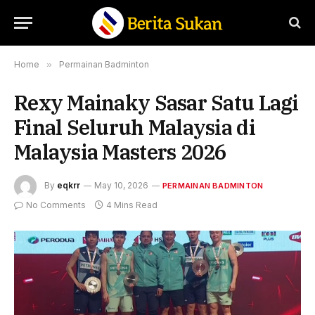
Home
»
Permainan Badminton
Rexy Mainaky Sasar Satu Lagi
Final Seluruh Malaysia di
Malaysia Masters 2026
By
eqkrr
May 10, 2026
PERMAINAN BADMINTON
No Comments
4 Mins Read