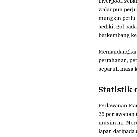
Liverpool, seb
walaupun perj
mungkin perlu 
sedikit gol pa
berkembang ke 
Memandangkan k
pertahanan, per
separuh masa k
Statistik
Perlawanan Man
25 perlawanan 
musim ini. Mer
lapan daripada