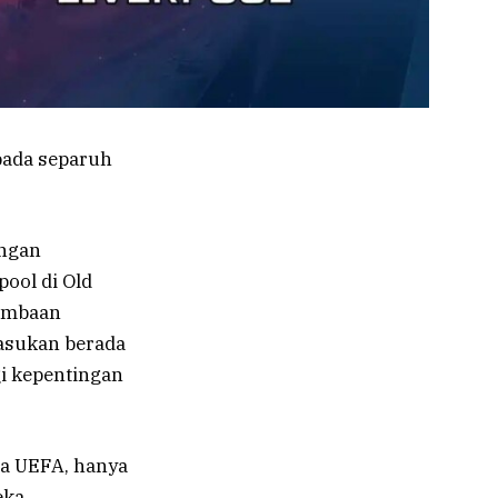
pada separuh
ingan
ool di Old
lumbaan
asukan berada
i kepentingan
ra UEFA, hanya
eka