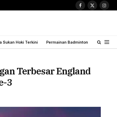
Facebook
X
Instagr
(Twitter)
ta Sukan Hoki Terkini
Permainan Badminton
ngan Terbesar England
e-3