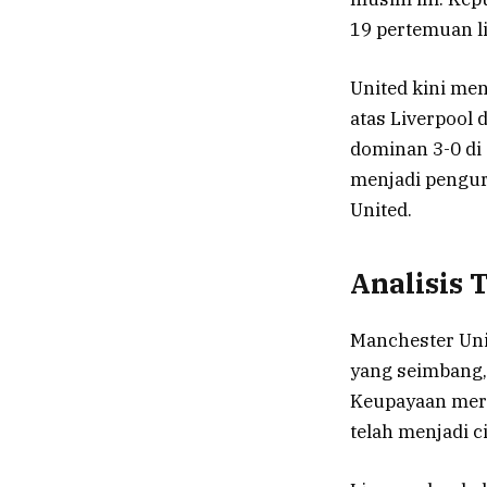
19 pertemuan li
United kini me
atas Liverpool
dominan 3-0 di 
menjadi pengur
United.
Analisis 
Manchester Uni
yang seimbang,
Keupayaan mer
telah menjadi c