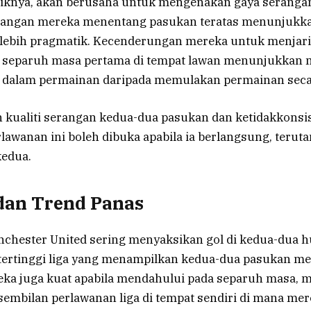
aliknya, akan berusaha untuk mengenakan gaya seranga
uangan mereka menentang pasukan teratas menunjukk
lebih pragmatik. Kecenderungan mereka untuk menjari
da separuh masa pertama di tempat lawan menunjukkan 
dalam permainan daripada memulakan permainan secar
ualiti serangan kedua-dua pasukan dan ketidakkonsi
lawanan ini boleh dibuka apabila ia berlangsung, teru
edua.
 dan Trend Panas
chester United sering menyaksikan gol di kedua-dua h
tertinggi liga yang menampilkan kedua-dua pasukan me
eka juga kuat apabila mendahului pada separuh masa,
 sembilan perlawanan liga di tempat sendiri di mana 