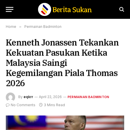
Home
»
Permainan Badminton
Kenneth Jonassen Tekankan
Kekuatan Pasukan Ketika
Malaysia Saingi
Kegemilangan Piala Thomas
2026
By
eqkrr
April 22, 2026
PERMAINAN BADMINTON
No Comments
3 Mins Read