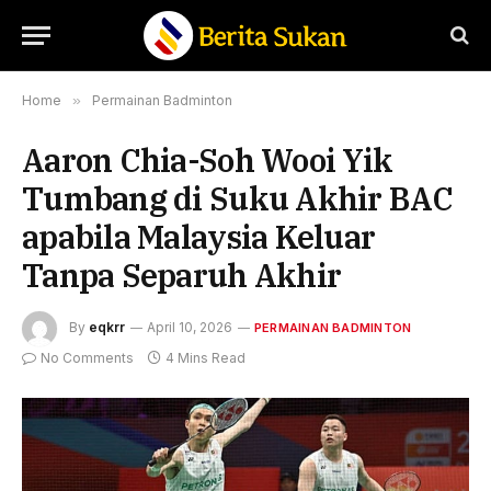
Home
»
Permainan Badminton
Aaron Chia-Soh Wooi Yik
Tumbang di Suku Akhir BAC
apabila Malaysia Keluar
Tanpa Separuh Akhir
By
eqkrr
April 10, 2026
PERMAINAN BADMINTON
No Comments
4 Mins Read