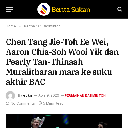
Home
»
Permainan Badminton
Chen Tang Jie-Toh Ee Wei,
Aaron Chia-Soh Wooi Yik dan
Pearly Tan-Thinaah
Muralitharan mara ke suku
akhir BAC
By
eqkrr
April 9, 2026
PERMAINAN BADMINTON
No Comments
5 Mins Read