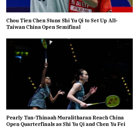
Chou Tien Chen Stuns Shi Yu Qi to Set Up All-
Taiwan China Open Semifinal
Pearly Tan-Thinaah Muralitharan Reach China
Open Quarterfinals as Shi Yu Qi and Chen Yu Fei