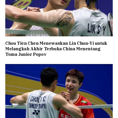
Chou Tien Chen Menewaskan Lin Chun-Yi untuk
Melangkah Akhir Terbuka China Menentang
Toma Junior Popov