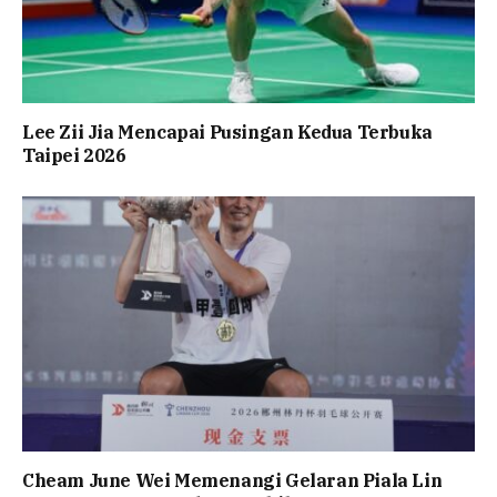
Lee Zii Jia Mencapai Pusingan Kedua Terbuka
Taipei 2026
Cheam June Wei Memenangi Gelaran Piala Lin