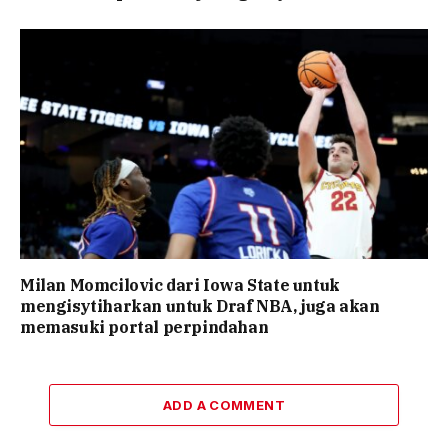
Milan Momcilovic dari Iowa State untuk
mengisytiharkan untuk Draf NBA, juga akan
memasuki portal perpindahan
ADD A COMMENT