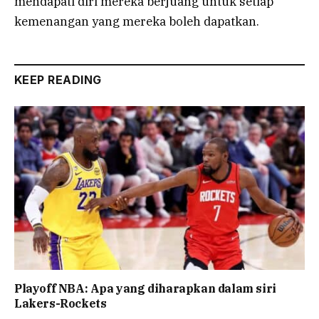
mendapati diri mereka berjuang untuk setiap
kemenangan yang mereka boleh dapatkan.
KEEP READING
Playoff NBA: Apa yang diharapkan dalam siri
Lakers-Rockets