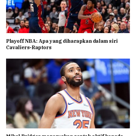
Playoff NBA: Apa yang diharapkan dalam siri
Cavaliers-Raptors