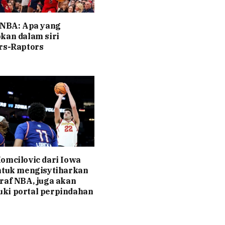
 NBA: Apa yang
kan dalam siri
rs-Raptors
omcilovic dari Iowa
ntuk mengisytiharkan
raf NBA, juga akan
ki portal perpindahan