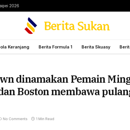
aipei 2026
Bola Keranjang
Berita Formula 1
Berita Skuasy
Beri
rown dinamakan Pemain Ming
y dan Boston membawa pula
No Comments
1 Min Read