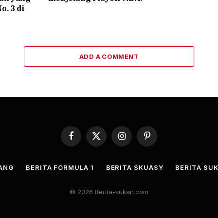
o. 3 di
ADD A COMMENT
Facebook
X
Instagram
Pinterest
(Twitter)
JANG
BERITA FORMULA 1
BERITA SKUASY
BERITA SUK
© 2026 Berita-sukan.com