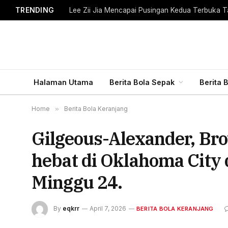
TRENDING
Lee Zii Jia Mencapai Pusingan Kedua Terbuka T
Halaman Utama
Berita Bola Sepak
Berita 
Home
»
Berita Bola Keranjang
Gilgeous-Alexander, B
hebat di Oklahoma Cit
Minggu 24.
By
eqkrr
April 7, 2026
BERITA BOLA KERANJANG