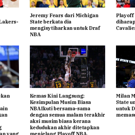
Jeremy Fears dari Michigan
Playoff
 Lakers-
State berkata dia
diharap
mengisytiharkan untuk Draf
Cavalie
NBA
skan
Kemas Kini Langsung:
Milan M
Kesimpulan Musim Biasa
State u
ain
NBAIkuti bersama-sama
untuk D
kan
dengan semua malam terakhir
memasu
aksi musim biasa kerana
g
kedudukan akhir ditetapkan
an yang
menjelang Playoff NBA.