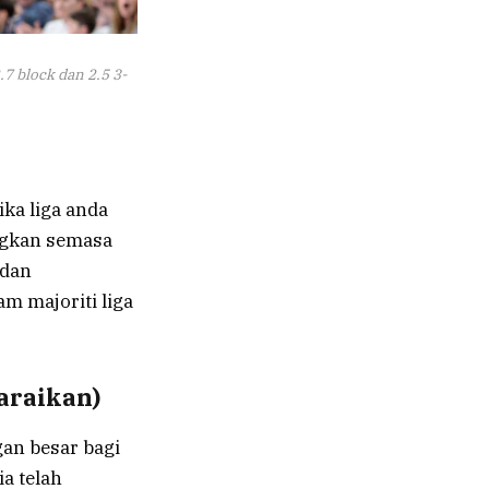
.7 block dan 2.5 3-
ka liga anda
angkan semasa
 dan
m majoriti liga
araikan)
an besar bagi
a telah