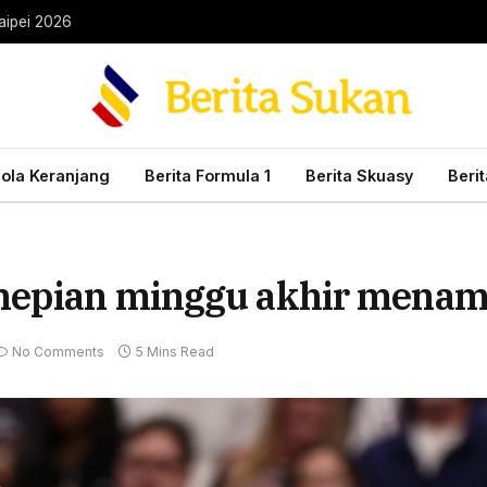
aipei 2026
Bola Keranjang
Berita Formula 1
Berita Skuasy
Beri
nepian minggu akhir mena
No Comments
5 Mins Read