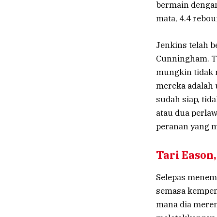
bermain dengan
mata, 4.4 reboun
Jenkins telah 
Cunningham. T
mungkin tidak 
mereka adalah 
sudah siap, ti
atau dua perla
peranan yang m
Tari Eason
Selepas menem
semasa kempen 
mana dia mere