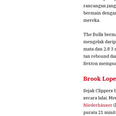
rancangan jang
bermain dengan
mereka.
The Bulls berma
mengelak darip
mata dan 2.8 3
tan rebound da
Sexton mempuny
Brook Lope
Sejak Clippers
secara lalai. M
Niederhäuser
(
purata 21 minit