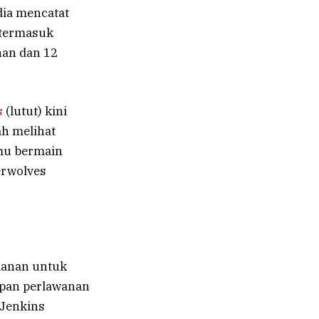
dia mencatat
u termasuk
nan dan 12
s
(lutut) kini
ah melihat
mu bermain
erwolves
alanan untuk
apan perlawanan
 Jenkins