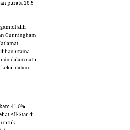
an purata 18.5
gambil alih
dan Cunningham
Matlamat
pilihan utama
main dalam satu
 kekal dalam
akam 41.0%
at All-Star di
 untuk