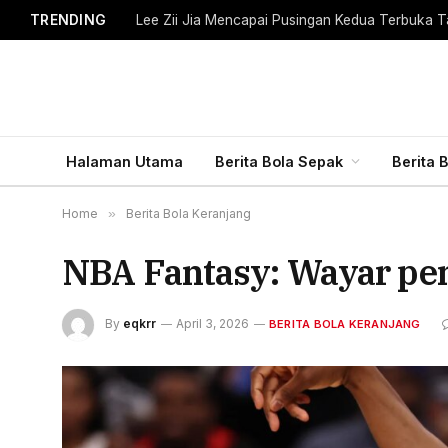
TRENDING
Lee Zii Jia Mencapai Pusingan Kedua Terbuka T
Halaman Utama
Berita Bola Sepak
Berita 
Home
»
Berita Bola Keranjang
NBA Fantasy: Wayar pe
By
eqkrr
April 3, 2026
BERITA BOLA KERANJANG