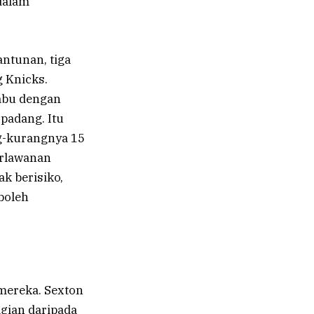
dalam
antunan, tiga
g Knicks.
abu dengan
padang. Itu
g-kurangnya 15
erlawanan
k berisiko,
 boleh
 mereka. Sexton
gian daripada