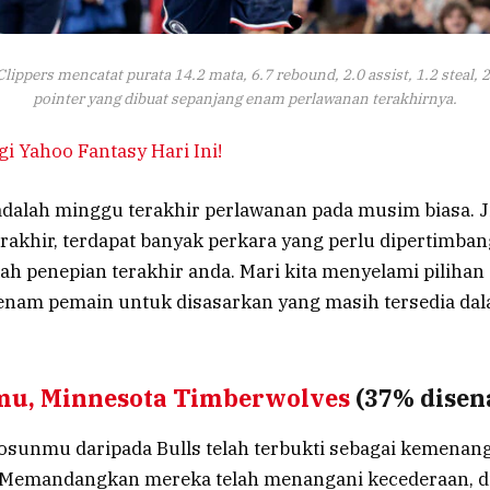
lippers mencatat purata 14.2 mata, 6.7 rebound, 2.0 assist, 1.2 steal, 2
pointer yang dibuat sepanjang enam perlawanan terakhirnya.
i Yahoo Fantasy Hari Ini!
dalah minggu terakhir perlawanan pada musim biasa. Ji
erakhir, terdapat banyak perkara yang perlu dipertimb
h penepian terakhir anda. Mari kita menyelami pilihan
nam pemain untuk disasarkan yang masih tersedia dala
mu, Minnesota Timberwolves
(37% disen
sunmu daripada Bulls telah terbukti sebagai kemenang
Memandangkan mereka telah menangani kecederaan, di