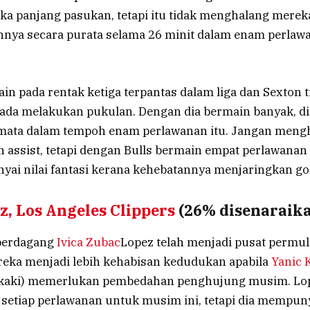
ka panjang pasukan, tetapi itu tidak menghalang merek
nya secara purata selama 26 minit dalam enam perlawa
in pada rentak ketiga terpantas dalam liga dan Sexton 
ada melakukan pukulan. Dengan dia bermain banyak, di
 mata dalam tempoh enam perlawanan itu. Jangan meng
n assist, tetapi dengan Bulls bermain empat perlawana
ai nilai fantasi kerana kehebatannya menjaringkan gol
z, Los Angeles Clippers
(26% disenaraik
 berdagang
Ivica Zubac
Lopez telah menjadi pusat permu
ereka menjadi lebih kehabisan kedudukan apabila
Yanic 
kaki) memerlukan pembedahan penghujung musim. L
 setiap perlawanan untuk musim ini, tetapi dia mempun