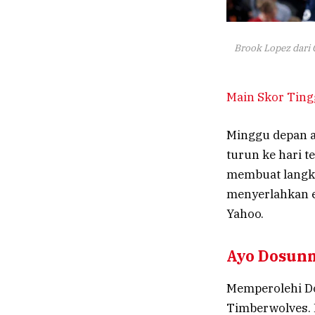
Brook Lopez dari C
Main Skor Tingg
Minggu depan a
turun ke hari t
membuat langka
menyerlahkan e
Yahoo.
Ayo Dosun
Memperolehi Do
Timberwolves. 