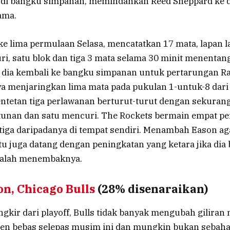
 di bangku simpanan, memindahkan Reed Sheppard ke 
ama.
e lima permulaan Selasa, mencatatkan 17 mata, lapan l
ri, satu blok dan tiga 3 mata selama 30 minit menentan
dia kembali ke bangku simpanan untuk pertarungan R
a menjaringkan lima mata pada pukulan 1-untuk-8 dari 
tetan tiga perlawanan berturut-turut dengan sekuran
ntunan dan satu mencuri. The Rockets bermain empat p
tiga daripadanya di tempat sendiri. Menambah Eason aga
itu juga datang dengan peningkatan yang ketara jika dia
alah menembaknya.
on, Chicago Bulls
(28% disenaraikan)
gkir dari playoff, Bulls tidak banyak mengubah giliran
jen bebas selepas musim ini dan mungkin bukan sebaha