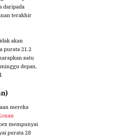
a daripada
nan terakhir
tidak akan
a purata 21.2
harapkan satu
n minggu depan,
.
an)
laan mereka
Konan
opez mempunyai
yai purata 28