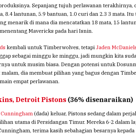
roduksinya. Sepanjang tujuh perlawanan terakhirnya, 
a, 8.4 lantunan, 5.9 bantuan, 1.0 curi dan 2.3 3 mata. It
ang menarik di mana dia mencatatkan 18 mata, 15 lantu
 menentang Mavericks pada hari Isnin.
ds
kembali untuk Timberwolves, tetapi
Jaden McDaniel
nggap sebagai minggu ke minggu, jadi mungkin kita sud
rnya untuk musim biasa. Dengan potensi untuk Dosun
it malam, dia membuat pilihan yang bagus dengan Timb
rmain empat perlawanan.
ins, Detroit Pistons
(36% disenaraikan)
 Cunningham
(dada) keluar, Pistons sedang dalam perj
lihan utama di Persidangan Timur. Mereka 6-2 dalam l
 Cunningham, terima kasih sebahagian besarnya kepada