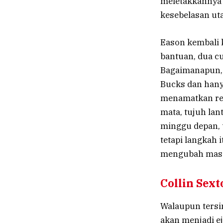
meletakkannya
kesebelasan ut
Eason kembali k
bantuan, dua cu
Bagaimanapun, 
Bucks dan hany
menamatkan ren
mata, tujuh la
minggu depan, 
tetapi langkah 
mengubah mas
Collin Sext
Walaupun tersin
akan menjadi e