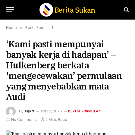
Home
»
Berita Formula 1
‘Kami pasti mempunyai
banyak kerja di hadapan’ –
Hulkenberg berkata
‘mengecewakan’ permulaan
yang menyebabkan mata
Audi
By
eqkrr
April 2, 2026
BERITA FORMULA 1
No Comments
2 Mins Read