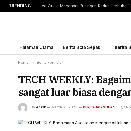
TRENDING
Lee Zii Jia Mencapai Pusingan Kedua Terbuka T
Halaman Utama
Berita Bola Sepak
Berita 
Home
»
Berita Formula 1
TECH WEEKLY: Bagaiman
sangat luar biasa denga
By
eqkrr
March 31, 2026
No
BERITA FORMULA 1