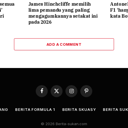
‘semua
James Hinchcliffe memilih
Antone
’
lima pemandu yang paling
F1 ‘ha
ri
mengagumkannya setakat ini
kata Bo
pada 2026
ADD A COMMENT
Facebook
X
Instagram
Pinterest
(Twitter)
JANG
BERITA FORMULA 1
BERITA SKUASY
BERITA SUK
© 2026 Berita-sukan.com