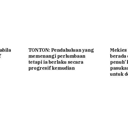
abila
TONTON: Pendahuluan yang
Mekies
f
memenangi perlumbaan
berada
tetapi ia berlaku secara
penuh’ 
progresif kemudian
pasuka
untuk d