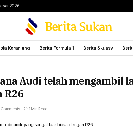
aipei 2026
Bola Keranjang
Berita Formula 1
Berita Skuasy
Beri
a Audi telah mengambil la
n R26
 Comments
1 Min Read