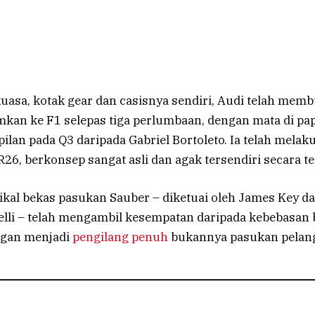
uasa, kotak gear dan casisnya sendiri, Audi telah me
an ke F1 selepas tiga perlumbaan, dengan mata di pa
ilan pada Q3 daripada Gabriel Bortoleto. Ia telah mela
R26, berkonsep sangat asli dan agak tersendiri secara te
kal bekas pasukan Sauber – diketuai oleh James Key da
elli – telah mengambil kesempatan daripada kebebasan
ngan menjadi
pengilang penuh
bukannya pasukan pelan