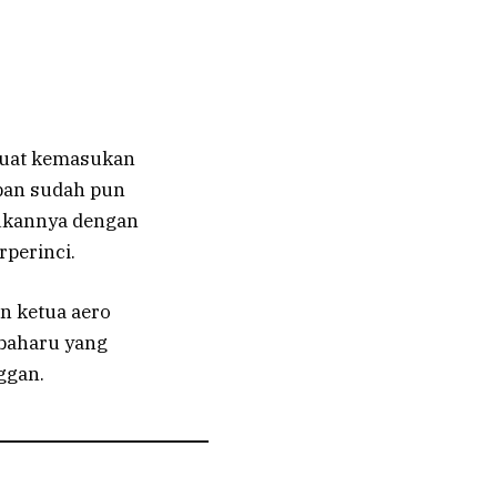
mbuat kemasukan
pan sudah pun
kukannya dengan
rperinci.
n ketua aero
 baharu yang
ggan.