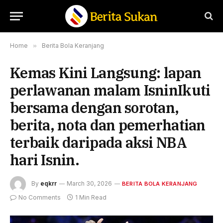
Home
»
Berita Bola Keranjang
Kemas Kini Langsung: lapan
perlawanan malam IsninIkuti
bersama dengan sorotan,
berita, nota dan pemerhatian
terbaik daripada aksi NBA
hari Isnin.
By
eqkrr
March 30, 2026
BERITA BOLA KERANJANG
No Comments
1 Min Read