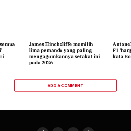
‘semua
James Hinchcliffe memilih
Antone
’
lima pemandu yang paling
F1 ‘ha
ri
mengagumkannya setakat ini
kata Bo
pada 2026
ADD A COMMENT