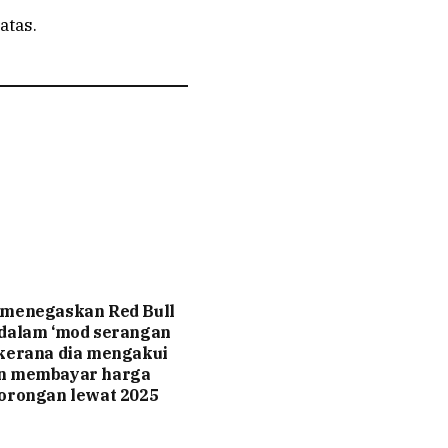
atas.
 menegaskan Red Bull
 dalam ‘mod serangan
kerana dia mengakui
n membayar harga
orongan lewat 2025