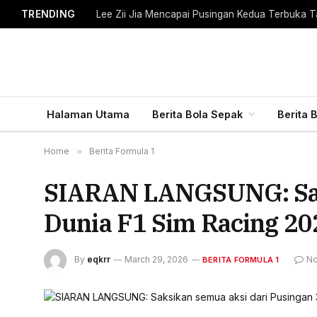
TRENDING
Lee Zii Jia Mencapai Pusingan Kedua Terbuka T
Halaman Utama
Berita Bola Sepak
Berita 
Home
»
Berita Formula 1
SIARAN LANGSUNG: Saks
Dunia F1 Sim Racing 20
By
eqkrr
March 29, 2026
No
BERITA FORMULA 1