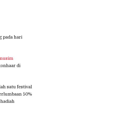
g pada hari
 musim
onhaar di
h satu festival
 perlumbaan 50%
 hadiah