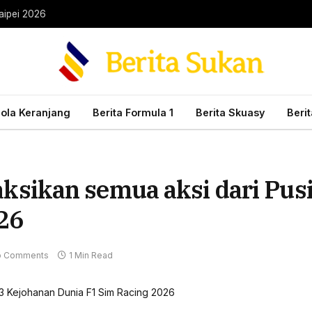
aipei 2026
Bola Keranjang
Berita Formula 1
Berita Skuasy
Beri
ikan semua aksi dari Pusi
26
 Comments
1 Min Read