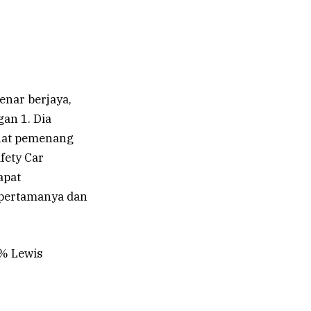
enar berjaya,
an 1. Dia
ihat pemenang
fety Car
apat
 pertamanya dan
5% Lewis