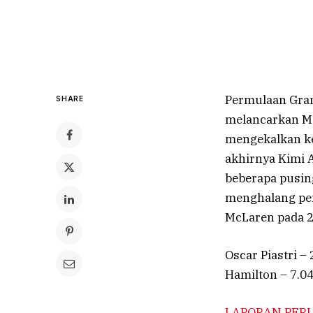
Permulaan Gran
SHARE
melancarkan Mc
mengekalkan ke
akhirnya Kimi A
beberapa pusin
menghalang pem
McLaren pada 2
Oscar Piastri –
Hamilton – 7.0
LAPORAN PERL