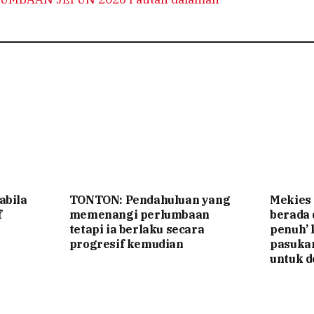
abila
TONTON: Pendahuluan yang
Mekies
f
memenangi perlumbaan
berada
tetapi ia berlaku secara
penuh’ 
progresif kemudian
pasuka
untuk d