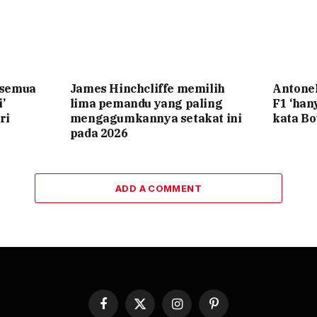
‘semua
James Hinchcliffe memilih
Antone
’
lima pemandu yang paling
F1 ‘ha
ri
mengagumkannya setakat ini
kata Bo
pada 2026
ADD A COMMENT
Facebook
X
Instagram
Pinterest