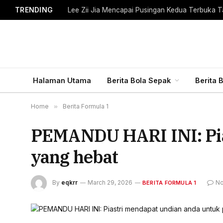
TRENDING
Lee Zii Jia Mencapai Pusingan Kedua Terbuka T
Halaman Utama
Berita Bola Sepak
Berita 
Home
»
Berita Formula 1
PEMANDU HARI INI: Pia
yang hebat
By
eqkrr
March 29, 2026
No
BERITA FORMULA 1