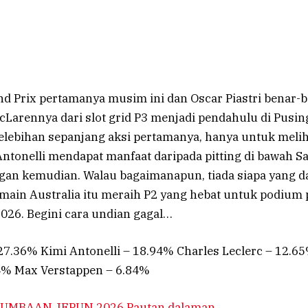
d Prix pertamanya musim ini dan Oscar Piastri benar-b
Larennya dari slot grid P3 menjadi pendahulu di Pusing
lebihan sepanjang aksi pertamanya, hanya untuk mel
ntonelli mendapat manfaat daripada pitting di bawah Sa
gan kemudian. Walau bagaimanapun, tiada siapa yang d
ain Australia itu meraih P2 yang hebat untuk podium
026. Begini cara undian gagal…
 27.36% Kimi Antonelli – 18.94% Charles Leclerc – 12.6
4% Max Verstappen – 6.84%
UMBAAN JEPUN 2026 Pautan dalaman