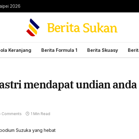
aipei 2026
Bola Keranjang
Berita Formula 1
Berita Skuasy
Beri
stri mendapat undian anda
 Comments
1 Min Read