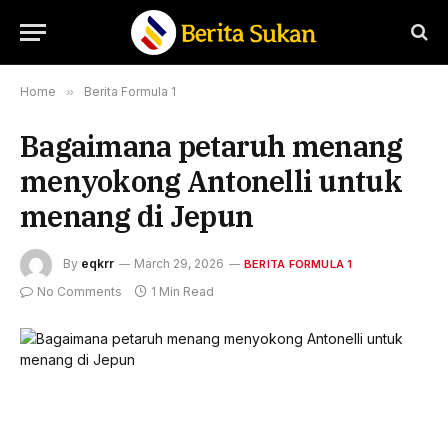
Home
»
Berita Formula 1
Bagaimana petaruh menang
menyokong Antonelli untuk
menang di Jepun
By
eqkrr
March 29, 2026
BERITA FORMULA 1
No Comments
1 Min Read