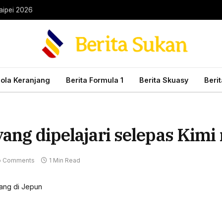
aipei 2026
Bola Keranjang
Berita Formula 1
Berita Skuasy
Beri
yang dipelajari selepas Kim
 Comments
1 Min Read