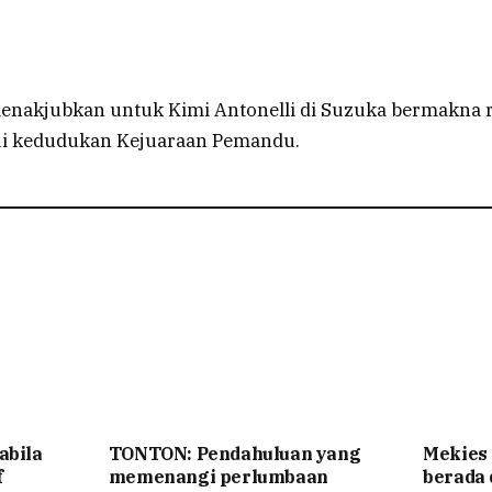
akjubkan untuk Kimi Antonelli di Suzuka bermakna rem
ui kedudukan Kejuaraan Pemandu.
abila
TONTON: Pendahuluan yang
Mekies
f
memenangi perlumbaan
berada