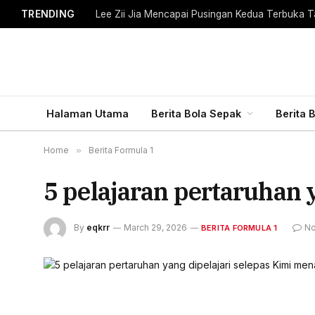
TRENDING
Lee Zii Jia Mencapai Pusingan Kedua Terbuka T
Halaman Utama
Berita Bola Sepak
Berita 
Home
»
Berita Formula 1
5 pelajaran pertaruhan 
By
eqkrr
March 29, 2026
No
BERITA FORMULA 1