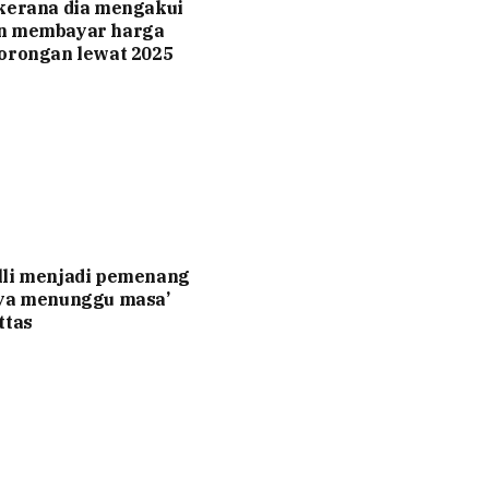
kerana dia mengakui
n membayar harga
orongan lewat 2025
lli menjadi pemenang
nya menunggu masa’
ttas