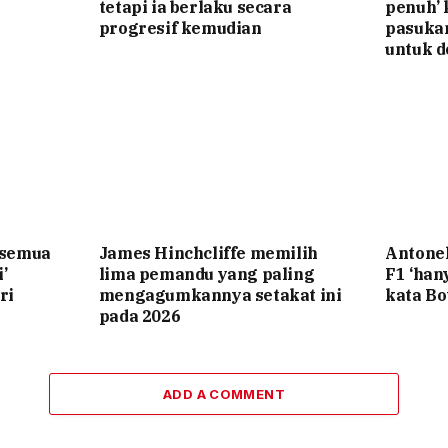
tetapi ia berlaku secara
penuh’ 
progresif kemudian
pasuka
untuk d
‘semua
James Hinchcliffe memilih
Antone
’
lima pemandu yang paling
F1 ‘ha
ri
mengagumkannya setakat ini
kata Bo
pada 2026
ADD A COMMENT