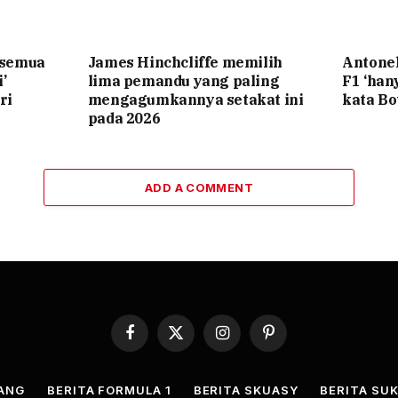
‘semua
James Hinchcliffe memilih
Antone
’
lima pemandu yang paling
F1 ‘ha
ri
mengagumkannya setakat ini
kata Bo
pada 2026
ADD A COMMENT
Facebook
X
Instagram
Pinterest
(Twitter)
JANG
BERITA FORMULA 1
BERITA SKUASY
BERITA SUK