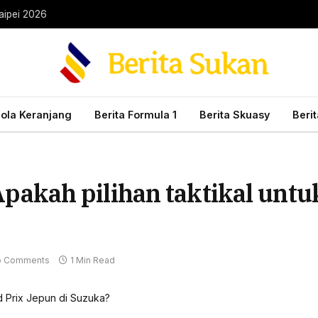
aipei 2026
Bola Keranjang
Berita Formula 1
Berita Skuasy
Beri
ah pilihan taktikal untuk
 Comments
1 Min Read