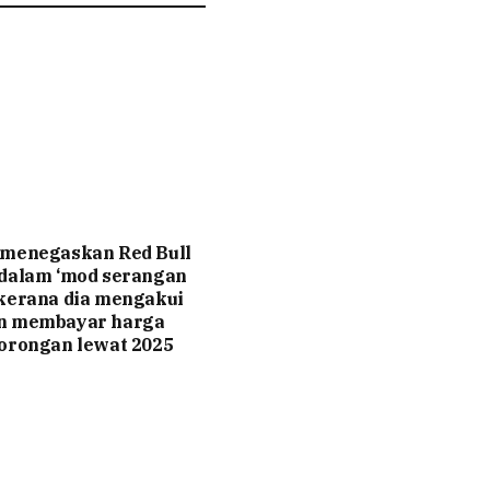
 menegaskan Red Bull
 dalam ‘mod serangan
kerana dia mengakui
n membayar harga
orongan lewat 2025