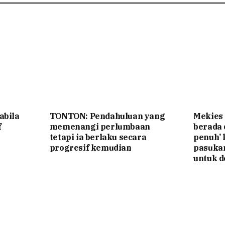
abila
TONTON: Pendahuluan yang
Mekies
f
memenangi perlumbaan
berada
tetapi ia berlaku secara
penuh’ 
progresif kemudian
pasuka
untuk d