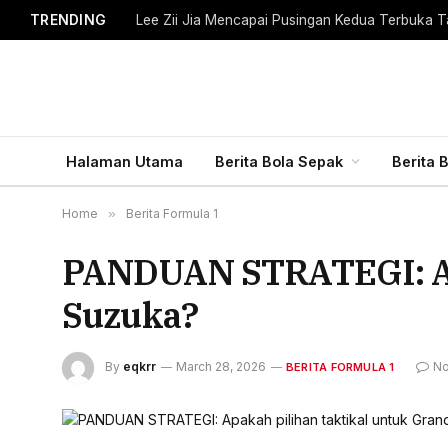
TRENDING
Lee Zii Jia Mencapai Pusingan Kedua Terbuka T
Halaman Utama
Berita Bola Sepak
Berita 
Home
»
Berita Formula 1
PANDUAN STRATEGI: Apak
Suzuka?
By
eqkrr
March 28, 2026
No
BERITA FORMULA 1