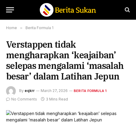
Home
»
Berita Formula 1
Verstappen tidak
mengharapkan ‘keajaiban’
selepas mengalami ‘masalah
besar’ dalam Latihan Jepun
By
eqkrr
March 27, 2026
BERITA FORMULA 1
No Comments
3 Mins Read